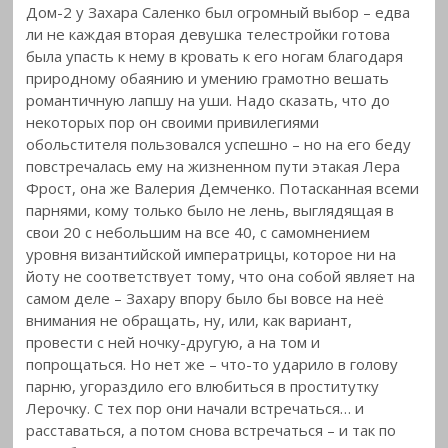
Дом-2 у Захара Саленко был огромный выбор – едва
ли не каждая вторая девушка телестройки готова
была упасть к нему в кровать к его ногам благодаря
природному обаянию и умению грамотно
вешать
романтичную лапшу на уши. Надо сказать, что до
некоторых пор он своими привилегиями
обольстителя пользовался успешно – но на его беду
повстречалась ему на жизненном пути этакая Лера
Фрост, она же Валерия Демченко. Потасканная всеми
парнями, кому только было не лень, выглядящая в
свои 20 с небольшим на все 40, с самомнением
уровня византийской императрицы, которое ни на
йоту не соответствует тому, что она собой являет на
самом деле – Захару впору было бы вовсе на неё
внимания не обращать, ну, или, как вариант,
провести с ней ночку-другую, а на том и
попрощаться. Но нет же – что-то ударило в голову
парню, угораздило его влюбиться в проститутку
Лерочку. С тех пор они начали встречаться… и
расставаться, а потом снова встречаться – и так по