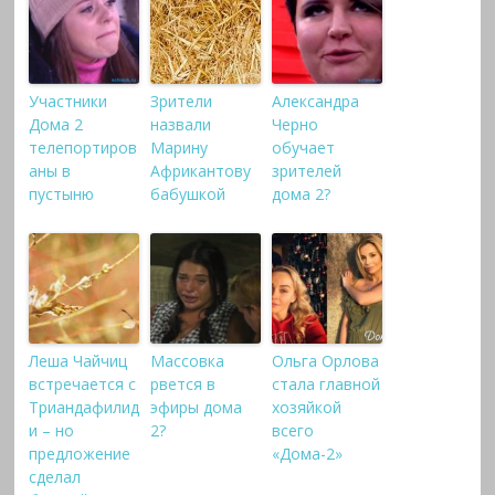
Участники
Зрители
Александра
Дома 2
назвали
Черно
телепортиров
Марину
обучает
аны в
Африкантову
зрителей
пустыню
бабушкой
дома 2?
Леша Чайчиц
Массовка
Ольга Орлова
встречается с
рвется в
стала главной
Триандафилид
эфиры дома
хозяйкой
и – но
2?
всего
предложение
«Дома-2»
сделал