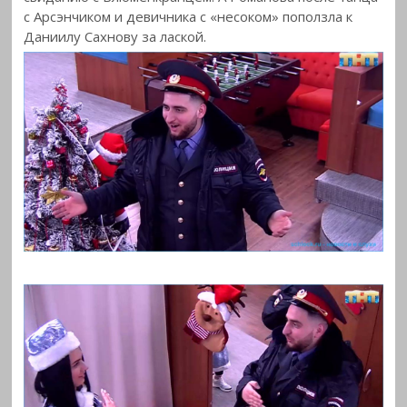
с Арсэнчиком и девичника с «несоком» поползла к
Даниилу Сахнову за лаской.