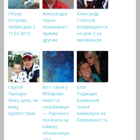
Обзор
Александра
Александр
Острова
Черно
Гобозов
любви дом 2
показывает
возвращается
15.03.2019
пример
на дом 2 за
другим
миллионом
Сергей
Вот такая у
Блог
Пынзарь:
Яббарова
Редакции:
Вижу цель, не
невеста
Балинская
вижу
«скромница»
снова
препятствий
— Ларченко
намекнула на
показала на
беременность
камеру
обнаженную
«П»!