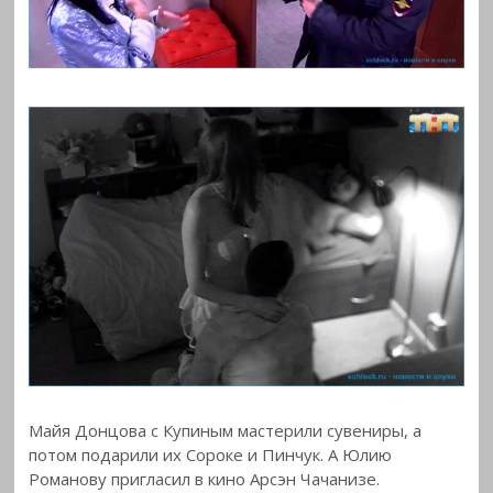
Майя Донцова с Купиным мастерили сувениры, а
потом подарили их Сороке и Пинчук. А Юлию
Романову пригласил в кино Арсэн Чачанизе.