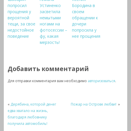
попросил
Устиненко
Бородина в
прощения у
засветила
своем
вероятной
немытыми
обращении к
тещи, за свое
ногами на
дочери
недостойное
фотосессии –
попросила у
поведение
фу, какая
нее прощения
мерзость!
Добавить комментарий
Для отправки комментария вам необходимо
авторизоваться
.
«
Дерябина, которой денег
Пожар на Острове любви!
»
едва хватало на жизнь,
благодаря любовнику
получила автомобиль!