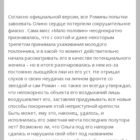
Согласно официальной версии, все Ромины попытки
завоевать Олино сердце потерпели сокрушительное
фиаско
. Сама мисс «Мало половин» неоднократно
признавалась, что с охотой и даже некоторым
трепетом принимала ухаживания молодого
поклонника, и в какой-то момент действительно
начала рассматривать его в качестве потенциального
жениха – но в итоге разочаровалась в нем из-за
постоянно льющейся лжи из его уст. Не отрицал
слухов о своих неудачах на личном фронте со
звездой и сам Роман – но также он всегда утверждал,
что непокорность объекта его воздыханий лишь
воодушевляет его, заставляя придумывать все новые
способы покорения этой неприступной крепости.
Быть может, ему это, наконец, удалось, и
исполнилась его заветная мечта последних полутора
лет? Возможно ли, что Ольга под его напором
сдалась и нарушила свой обет под названием