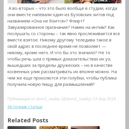
А во-вторых – что это было вообще в студии, когда
они вместе напевали один из Бузовских хитов под
названием «Она не боится»? Флирт?
Завуалированное признание? Намек на интим? Как
послушать со стороны – так явно прослеживается все
вместе взятое. Никому другому теледива такое в
свой адрес в последнее время не позволяет —
никому, кроме него. И что бы это значило? Не то
чтобы речь шла о прямых доказательствах их уз,
вышедших за пределы дружеских – но в качестве
косвенных улик рассматривать их вполне можно. На
чем же еще проколются эти голубки, чтобы публика
получила новую пищу для размышлений?
Публикация от dom2_reality (@dom2_reality) 13 Апр 2018 в 5:57 PDT
Источник статьи
Related Posts