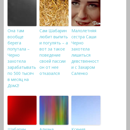
Она там
Сам Шабарин
Малолетняя
вообще
любит выпить
сестра Саши
берега
и погулять – а
Черно
попутала –
вот за такое
захотела
Черно
поведение
лишиться
захотела
своей пассии
девственност
зарабатывать
он от нее
и с Захаром
по 500 тысяч
отказался
Саленко
в месяц на
Дом2!
Шабарин
Алиана
Ксения