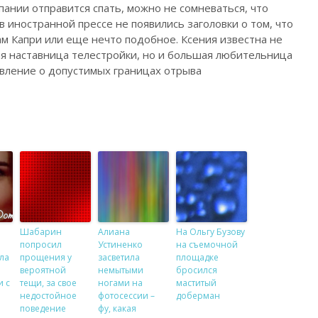
ании отправится спать, можно не сомневаться, что
в иностранной прессе не появились заголовки о том, что
ам Капри или еще нечто подобное. Ксения известна не
ая наставница телестройки, но и большая любительница
вление о допустимых границах отрыва
Шабарин
Алиана
На Ольгу Бузову
попросил
Устиненко
на съемочной
ла
прощения у
засветила
площадке
вероятной
немытыми
бросился
и с
тещи, за свое
ногами на
маститый
недостойное
фотосессии –
доберман
поведение
фу, какая