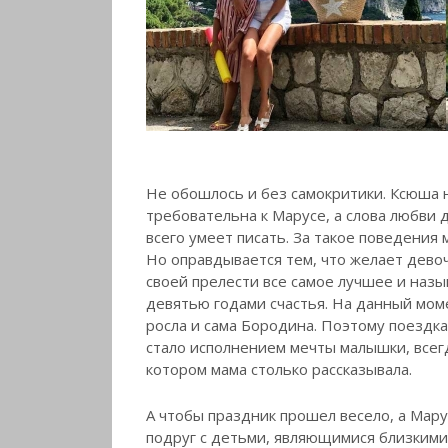
Не обошлось и без самокритики. Ксюша 
требовательна к Марусе, а слова любви 
всего умеет писать. За такое поведения
Но оправдывается тем, что желает девоч
своей прелести все самое лучшее и назы
девятью годами счастья. На данный моме
росла и сама Бородина. Поэтому поездка
стало исполнением мечты малышки, всег
котором мама столько рассказывала.
А чтобы праздник прошел весело, а Мару
подруг с детьми, являющимися близкими