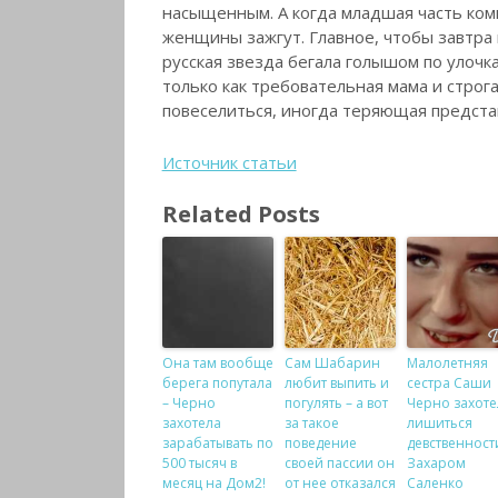
насыщенным. А когда младшая часть комп
женщины зажгут. Главное, чтобы завтра 
русская звезда бегала голышом по улочк
только как требовательная мама и строг
повеселиться, иногда теряющая предста
Источник статьи
Related Posts
Она там вообще
Сам Шабарин
Малолетняя
берега попутала
любит выпить и
сестра Саши
– Черно
погулять – а вот
Черно захоте
захотела
за такое
лишиться
зарабатывать по
поведение
девственност
500 тысяч в
своей пассии он
Захаром
месяц на Дом2!
от нее отказался
Саленко