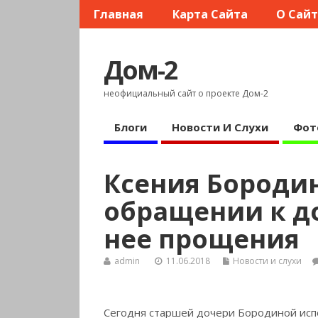
Главная
Карта Сайта
О Сай
Дом-2
неофициальный сайт о проекте Дом-2
Блоги
Новости И Слухи
Фот
Ксения Бородин
обращении к д
нее прощения
admin
11.06.2018
Новости и слухи
Сегодня старшей дочери Бородиной исп