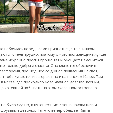
не побоялась перед всеми признаться, что слишком
даются очень трудно, поэтому о чувствах женщина лучше
 мама искренне просит прощения и обещает измениться.
ке только добра и счастья. Она клянется обеспечить
вает время, прошедшее со дня ее появления на свет,
нт обе купаются и загорают на итальянском Капри. Там
 в места, где проходило безоблачное детство Ксении,
да хотевшей побывать на этом сказочном острове, о
 не было скучно, в путешествие Ксюша прихватила и
 друзьями девочки. Так что вечер обещает быть