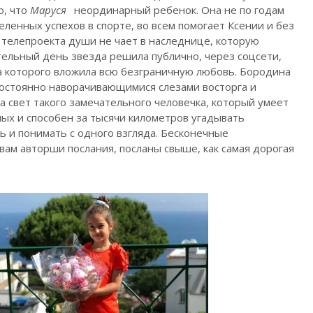
о, что
Маруся
неординарный ребенок. Она не по годам
еленных успехов в спорте, во всем помогает Ксении и без
 телепроекта души не чает в наследнице, которую
тельный день звезда решила публично, через соцсети,
ва которого вложила всю безграничную любовь. Бородина
постоянно наворачивающимися слезами восторга и
на свет такого замечательного человечка, который умеет
ых и способен за тысячи километров угадывать
ь и понимать с одного взгляда. Бесконечные
вам авторши послания, посланы свыше, как самая дорогая