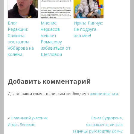
Блог
Мнение:
Ирина Пинчук:
Редакции:
Черкасов
Не подруга
Савкина
мешает
она мне!
поставила
Ромашову
Яббарова на
избавиться от
колени
Щегловой
Добавить комментарий
Для отправки комментария вам необходимо
авторизоваться
.
«
Новенький участник
Ольга Сударкина,
Игорь Лепихин
оказывается, лизала
задницы руководству Дом-2