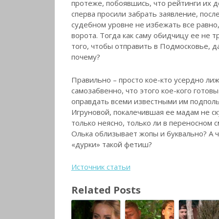
протеже, побоявшись, что рейтинги их д
сперва просили забрать заявление, после
судебном уровне не избежать все равно
ворота. Тогда как саму обидчицу ее не т
того, чтобы отправить в Подмосковье, д
почему?
Правильно – просто кое-кто усердно лиж
самозабвенно, что этого кое-кого готов
оправдать всеми известными им подполь
Игруновой, покалечившая ее мадам не ск
только неясно, только ли в переносном с
Олька облизывает жопы и буквально? А чт
«дурки» такой фетиш?
Источник статьи
Related Posts