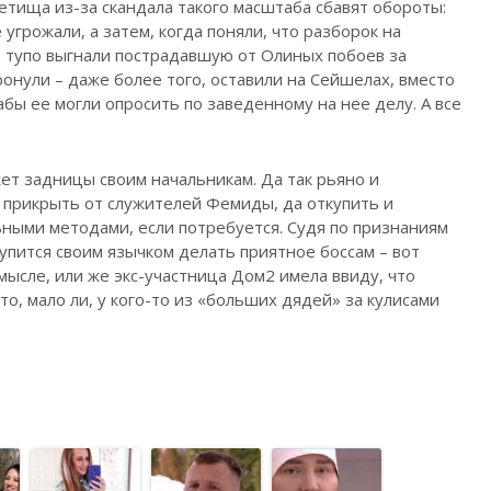
етища из-за скандала такого масштаба сбавят обороты:
 угрожали, а затем, когда поняли, что разборок на
, тупо выгнали пострадавшую от Олиных побоев за
ронули – даже более того, оставили на Сейшелах, вместо
абы ее могли опросить по заведенному на нее делу. А все
ет задницы своим начальникам. Да так рьяно и
ы прикрыть от служителей Фемиды, да откупить и
ными методами, если потребуется. Судя по признаниям
упится своим язычком делать приятное боссам – вот
мысле, или же экс-участница Дом2 имела ввиду, что
о, мало ли, у кого-то из «больших дядей» за кулисами