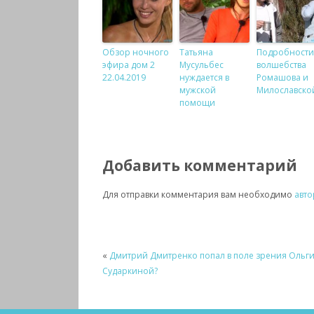
Обзор ночного
Татьяна
Подробности
эфира дом 2
Мусульбес
волшебства
22.04.2019
нуждается в
Ромашова и
мужской
Милославско
помощи
Добавить комментарий
Для отправки комментария вам необходимо
авто
«
Дмитрий Дмитренко попал в поле зрения Ольг
Сударкиной?