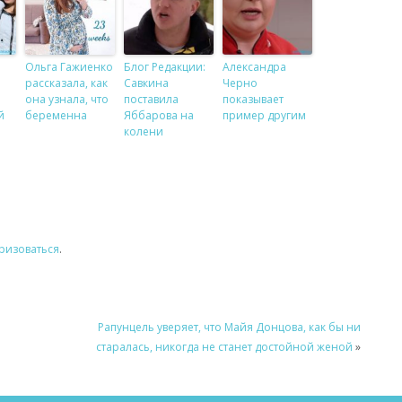
Ольга Гажиенко
Блог Редакции:
Александра
рассказала, как
Савкина
Черно
она узнала, что
поставила
показывает
й
беременна
Яббарова на
пример другим
колени
ризоваться
.
и
Рапунцель уверяет, что Майя Донцова, как бы ни
старалась, никогда не станет достойной женой
»