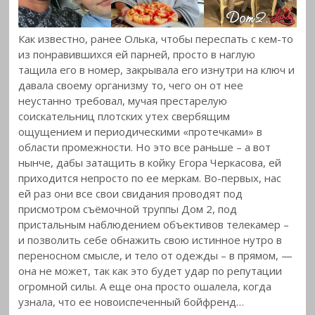
Как известно, ранее Олька, чтобы переспать с кем-то
из понравившихся ей парней, просто в наглую
тащила его в номер, закрывала его изнутри на ключ и
давала своему организму то, чего он от нее
неустанно требовал, мучая престарелую
соискательниц плотских утех свербящим
ощущением и периодическими «протечками» в
области промежности. Но это все раньше – а вот
нынче, дабы затащить в койку Егора Черкасова, ей
приходится непросто по ее меркам. Во-первых, нас
ей раз они все свои свидания проводят под
присмотром съёмочной труппы Дом 2, под
пристальным наблюдением объективов телекамер –
и позволить себе обнажить свою истинное нутро в
переносном смысле, и тело от одежды – в прямом, —
она не может, так как это будет удар по репутации
огромной силы. А еще она просто ошалела, когда
узнала, что ее новоиспеченный бойфренд…