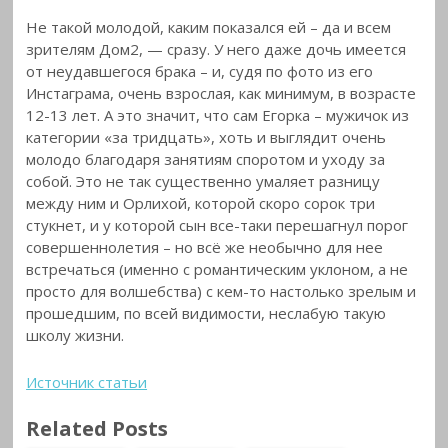
Не такой молодой, каким показался ей – да и всем
зрителям Дом2, — сразу. У него даже дочь имеется
от неудавшегося брака – и, судя по фото из его
Инстаграма, очень взрослая, как минимум, в возрасте
12-13 лет. А это значит, что сам Егорка – мужичок из
категории «за тридцать», хоть и выглядит очень
молодо благодаря занятиям споротом и уходу за
собой. Это не так существенно умаляет разницу
между ним и Орлихой, которой скоро сорок три
стукнет, и у которой сын все-таки перешагнул порог
совершеннолетия – но всё же необычно для нее
встречаться (именно с романтическим уклоном, а не
просто для волшебства) с кем-то настолько зрелым и
прошедшим, по всей видимости, неслабую такую
школу жизни.
Источник статьи
Related Posts