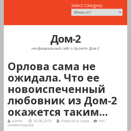
Select Category:
Дом-2
неофициальный сайт о проекте Дом-2
Орлова сама не
ожидала. Что ее
новоиспеченный
любовник из Дом-2
окажется таким…
admin
30.08.2018
Новости и слухи
Нет
комментариев