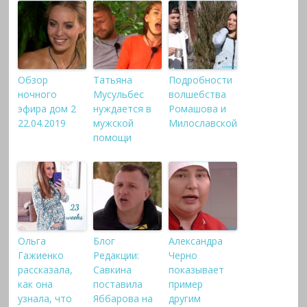
Обзор
Татьяна
Подробности
ночного
Мусульбес
волшебства
эфира дом 2
нуждается в
Ромашова и
22.04.2019
мужской
Милославской
помощи
Ольга
Блог
Александра
Гажиенко
Редакции:
Черно
рассказала,
Савкина
показывает
как она
поставила
пример
узнала, что
Яббарова на
другим