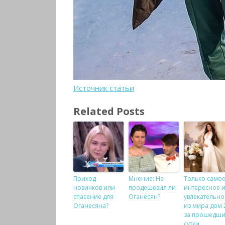
Источник статьи
Related Posts
Приход
Мнение: Не
Только само
новичков или
продешевил ли
интересное 
спасение для
Оганесян?
увлекательно
Оганесяна?
из мира дом 
за прошедш
сутки