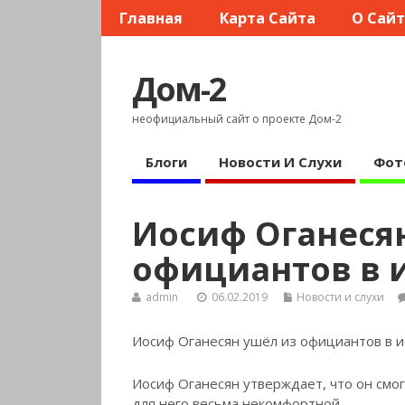
Главная
Карта Сайта
О Сай
Дом-2
неофициальный сайт о проекте Дом-2
Блоги
Новости И Слухи
Фот
Иосиф Оганеся
официантов в 
admin
06.02.2019
Новости и слухи
Иосиф Оганесян ушёл из официантов в и
Иосиф Оганесян утверждает, что он смог
для него весьма некомфортной.