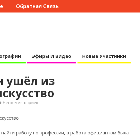
те
Обратная Связь
ографии
Эфиры И Видео
Новые Участники
н ушёл из
искусство
Нет комментариев
скусство
 найти работу по профессии, а работа официантом была