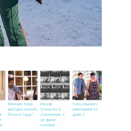
е
Мнение: Кому
Иосиф
Голосование с
и
выгодно склеить
Оганесян: К
имитацией на
е
Йосю и Сашу?
сожалению, я
доме 2
2
не думал
ие
головой