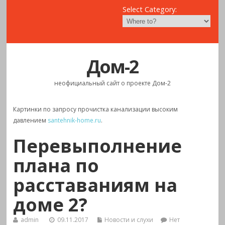
Select Category:
Дом-2
неофициальный сайт о проекте Дом-2
Картинки по запросу прочистка канализации высоким
давлением
santehnik-home.ru
.
Перевыполнение
плана по
расставаниям на
доме 2?
admin
09.11.2017
Новости и слухи
Нет