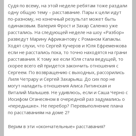
Судя по всему, на этой неделе ребятам тоже раздали
одну общую тему – расставание. Пары к цели идут
по-разному, но конечный результат может быть
одинаковым. Валерия Фрост и Захар Саленко уже
расстались. На следующей неделе на шоу «Разбор»
разведут Марину Африкантову с Романом Капаклы.
Ходят слухи, что Сергей Кучеров и Юля Ефременкова
если не расстались пока, то точно находятся на грани
расставания. К тому же если Юля стала ведущей, то
скорее всего ей придется закончить отношения с
Сергеем. По возвращению с выходных, рассорились
Лиля Четрару и Сергей Захарьяш. До сих пор не
могут наладить отношения Алиса Литинская и
Виталий Малышев. Не удивлюсь, если и Саша Черно с
Иосифом Оганесяном в очередной раз задумались о
«передышке». Не перебор? Перевыполнение плана
по расставаниям на доме 2?
Верим в эти «окончательные» расставания?