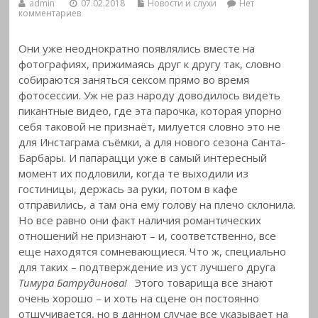
admin
07.02.2018
Новости и слухи
Нет
комментариев
Они уже неоднократно появлялись вместе на
фотографиях, прижимаясь друг к другу так, словно
собираются заняться сексом прямо во время
фотосессии.
Уж не раз народу доводилось видеть
пикантные видео, где эта парочка, которая упорно
себя таковой не признаёт, милуется словно это не
для Инстаграма съёмки, а для нового сезона Санта-
Барбары. И папарацци уже в самый интересный
момент их подловили, когда те выходили из
гостиницы, держась за руки, потом в кафе
отправились, а там она ему голову на плечо склонила.
Но все равно они факт наличия романтических
отношений не признают – и, соответственно, все
еще находятся сомневающиеся. Что ж, специально
для таких – подтверждение из уст лучшего друга
Тимура Батрудинова!
Этого товарища все знают
очень хорошо – и хоть на сцене он постоянно
отшучивается, но в данном случае все указывает на