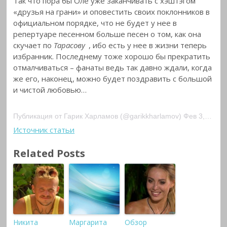
Так что пора бы Оле уже заканчивать с хэштэгом
«друзья на грани» и оповестить своих поклонников в
официальном порядке, что не будет у нее в
репертуаре песенном больше песен о том, как она
скучает по
Тарасову
, ибо есть у нее в жизни теперь
избранник. Последнему тоже хорошо бы прекратить
отмалчиваться – фанаты ведь так давно ждали, когда
же его, наконец, можно будет поздравить с большой
и чистой любовью…
Публикация от Гарик Харламов (@garikkharlamov) Фев 3, 2018 в 12:34 PST
Источник статьи
Related Posts
Никита
Маргарита
Обзор