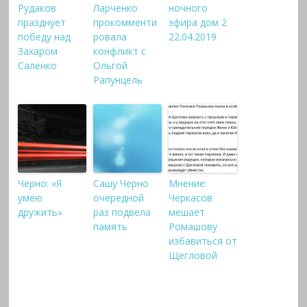
Рудаков
Ларченко
ночного
празднует
прокомменти
эфира дом 2
победу над
ровала
22.04.2019
Захаром
конфликт с
Саленко
Ольгой
Рапунцель
Черно: «Я
Сашу Черно
Мнение:
умею
очередной
Черкасов
дружить»
раз подвела
мешает
память
Ромашову
избавиться от
Щегловой