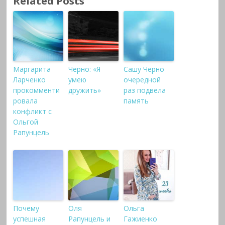
Related Posts
Маргарита
Черно: «Я
Сашу Черно
Ларченко
умею
очередной
прокомменти
дружить»
раз подвела
ровала
память
конфликт с
Ольгой
Рапунцель
Почему
Оля
Ольга
успешная
Рапунцель и
Гажиенко