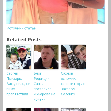
Источник статьи
Related Posts
Сергей
Блог
Сахнов
Пынзарь:
Редакции:
вспомнил
Вижу цель, не
Савкина
старые годы с
вижу
поставила
Захаром
препятствий
Яббарова на
Саленко
колени