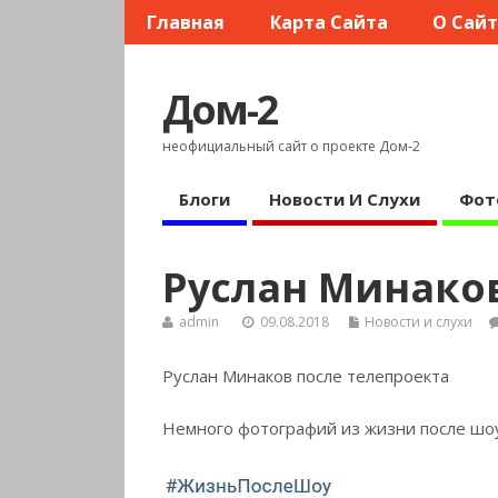
Главная
Карта Сайта
О Сай
Дом-2
неофициальный сайт о проекте Дом-2
Блоги
Новости И Слухи
Фот
Руслан Минаков
admin
09.08.2018
Новости и слухи
Руслан Минаков после телепроекта
Немного фотографий из жизни после шоу