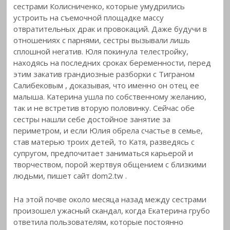
сестрами Колисниченко, которые умудрились
устроить на съемочной площадке массу
отвратительных драк и провокаций. Даже будучи в
отношениях с парнями,
сестры вызывали лишь
сплошной негатив. Юля покинула телестройку,
находясь на последних сроках беременности, перед
этим закатив грандиозные разборки с Тиграном
Салибековым , доказывая, что именно он отец ее
малыша. Катерина ушла по собственному желанию,
так и не встретив вторую половинку. Сейчас обе
сестры нашли себе достойное занятие за
периметром, и если Юлия обрела счастье в семье,
став матерью троих детей, то Катя, разведясь с
супругом, предпочитает заниматься карьерой и
творчеством, порой жертвуя общением с близкими
людьми, пишет сайт dom2.tw .
На этой почве около месяца назад между сестрами
произошел ужасный скандал, когда Екатерина грубо
ответила пользователям, которые постоянно