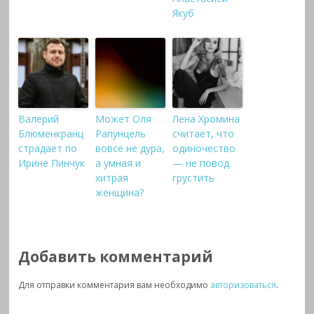
Якуб
Валерий
Может Оля
Лена Хромина
Блюменкранц
Рапунцель
считает, что
страдает по
вовсе не дура,
одиночество
Ирине Пинчук
а умная и
— не повод
хитрая
грустить
женщина?
Добавить комментарий
Для отправки комментария вам необходимо
авторизоваться
.