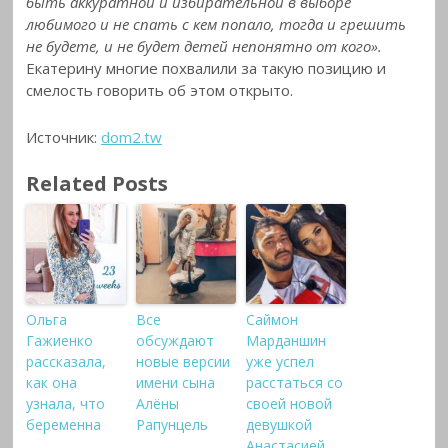
быть аккуратной и избирательной в выборе
любимого и не спать с кем попало, тогда и грешить
не будете, и не будет детей непонятно от кого».
Екатерину многие похвалили за такую позицию и
смелость говорить об этом открыто.
Источник:
dom2.tw
Related Posts
Ольга
Все
Саймон
Гажиенко
обсуждают
Марданшин
рассказала,
новые версии
уже успел
как она
имени сына
расстаться со
узнала, что
Алёны
своей новой
беременна
Рапунцель
девушкой
Анастасией