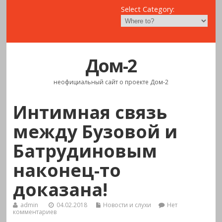
Select Category:
Дом-2
неофициальный сайт о проекте Дом-2
Интимная связь
между Бузовой и
Батрудиновым
наконец-то
доказана!
admin
04.02.2018
Новости и слухи
Нет
комментариев