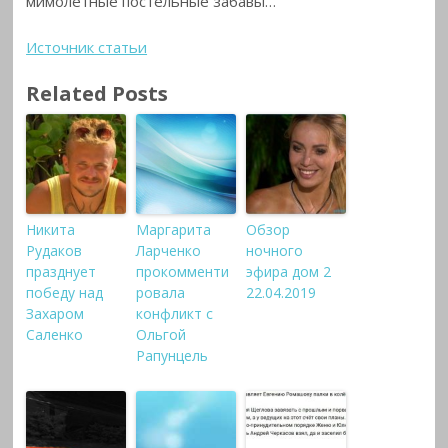
мимолетные постельные забавы…
Источник статьи
Related Posts
Никита
Маргарита
Обзор
Рудаков
Ларченко
ночного
празднует
прокомменти
эфира дом 2
победу над
ровала
22.04.2019
Захаром
конфликт с
Саленко
Ольгой
Рапунцель