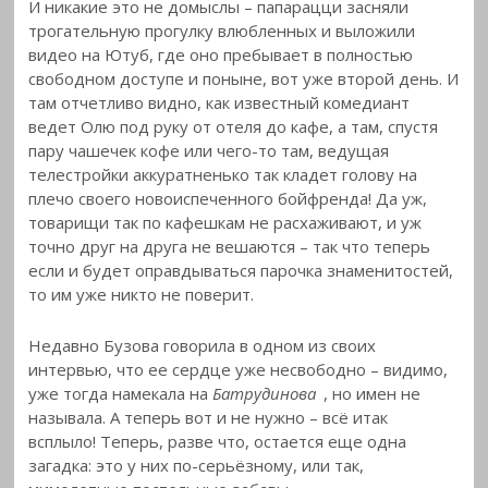
И никакие это не домыслы – папарацци засняли
трогательную прогулку влюбленных и выложили
видео на Ютуб, где оно пребывает в полностью
свободном доступе и поныне, вот уже второй день. И
там отчетливо видно, как известный комедиант
ведет Олю под руку от отеля до кафе, а там, спустя
пару чашечек кофе или чего-то там, ведущая
телестройки аккуратненько так кладет голову на
плечо своего новоиспеченного бойфренда! Да уж,
товарищи так по кафешкам не расхаживают, и уж
точно друг на друга не вешаются – так что теперь
если и будет оправдываться парочка знаменитостей,
то им уже никто не поверит.
Недавно Бузова говорила в одном из своих
интервью, что ее сердце уже несвободно – видимо,
уже тогда намекала на
Батрудинова
, но имен не
называла. А теперь вот и не нужно – всё итак
всплыло! Теперь, разве что, остается еще одна
загадка: это у них по-серьёзному, или так,