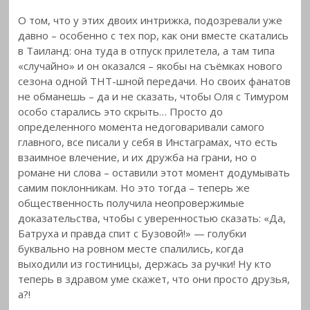
О том, что у этих двоих интрижка, подозревали уже
давно – особенно с тех пор, как они вместе скатались
в Таиланд: она туда в отпуск прилетела, а там типа
«случайно» и он оказался – якобы на съёмках нового
сезона одной ТНТ-шной передачи. Но своих фанатов
не обманешь – да и не сказать, чтобы Оля с Тимуром
особо старались это скрыть…
Просто до
определенного момента недоговаривали самого
главного, все писали у себя в Инстаграмах, что есть
взаимное влечение, и их дружба на грани, но о
романе ни слова – оставили этот момент додумывать
самим поклонникам. Но это тогда – теперь же
общественность получила неопровержимые
доказательства, чтобы с уверенностью сказать: «Да,
Батруха и правда спит с Бузовой!» — голубки
буквально на ровном месте спалились, когда
выходили из гостиницы, держась за ручки! Ну кто
теперь в здравом уме скажет, что они просто друзья,
а?!