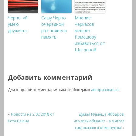
Черно: «Я
Сашу Черно
Мнение:
умею
очередной
Черкасов
дружить»
раз подвела
мешает
память
Ромашову
избавиться от
Щегловой
Добавить комментарий
Для отправки комментария вам необходимо
авторизоваться
.
«
Новости на 2.02.2018 от
Думал Ильюша Яббаров,
Кота Баюна
что всех обманет – а в итоге
сам оказался обманутым!
»