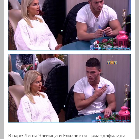
В паре Леши Чайчица и Елизаветы Триандафилиди