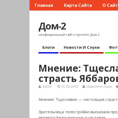
Главная
Карта Сайта
О Сай
Дом-2
неофициальный сайт о проекте Дом-2
Блоги
Новости И Слухи
Фот
Мнение: Тщесл
страсть Яббаро
admin
01.03.2018
Новости и слухи
Мнение: Тщеславие — настоящая страст
Зрительница телестройки высказала пре
является безграничное тщеславие.