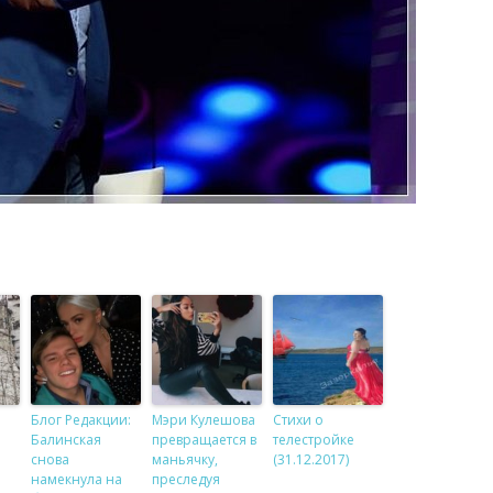
Блог Редакции:
Мэри Кулешова
Стихи о
Балинская
превращается в
телестройке
снова
маньячку,
(31.12.2017)
намекнула на
преследуя