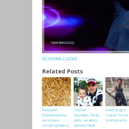
Источник статьи
Related Posts
Валерий
Сергей
Александра
Блюменкранц
Пынзарь: Вижу
Гозиас после
несколько
цель, не вижу
телепроекта
ночей провел у
препятствий