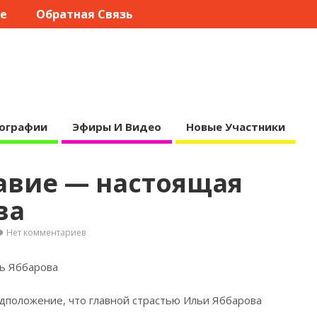
те
Обратная Связь
ографии
Эфиры И Видео
Новые Участники
авие — настоящая
ва
Нет комментариев
ь Яббарова
дположение, что главной страстью Ильи Яббарова