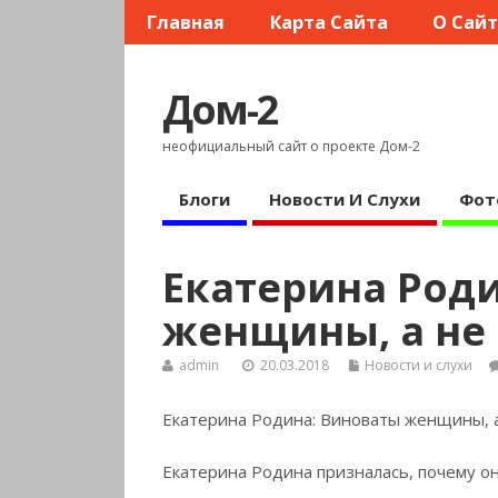
Главная
Карта Сайта
О Сай
Дом-2
неофициальный сайт о проекте Дом-2
Блоги
Новости И Слухи
Фот
Екатерина Род
женщины, а не
admin
20.03.2018
Новости и слухи
Екатерина Родина: Виноваты женщины, 
Екатерина Родина призналась, почему о