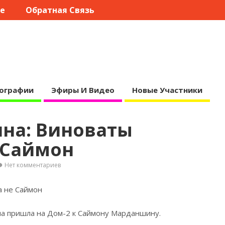
те
Обратная Связь
ографии
Эфиры И Видео
Новые Участники
ина: Виноваты
 Саймон
Нет комментариев
а не Саймон
на пришла на Дом-2 к Саймону
Марданшину.