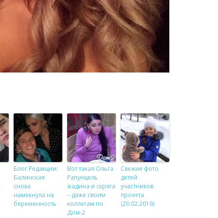
Блог Редакции:
Вот такая Ольга
Свежие фото
Балинская
Рапунцель
детей
с
снова
жадина и скряга
участников
намекнула на
– даже своим
проекта
беременность
коллегам по
(20.02.2019)
Дом-2