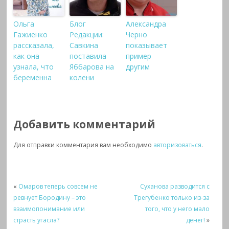
Ольга
Блог
Александра
Гажиенко
Редакции:
Черно
рассказала,
Савкина
показывает
как она
поставила
пример
узнала, что
Яббарова на
другим
беременна
колени
Добавить комментарий
Для отправки комментария вам необходимо
авторизоваться
.
«
Омаров теперь совсем не
Суханова разводится с
ревнует Бородину – это
Трегубенко только из-за
взаимопонимание или
того, что у него мало
страсть угасла?
денег!
»