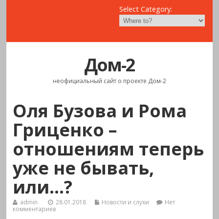
Select Category:
Дом-2
неофициальный сайт о проекте Дом-2
Оля Бузова и Рома
Гриценко –
отношениям теперь
уже не бывать,
или…?
admin
28.01.2018
Новости и слухи
Нет
комментариев