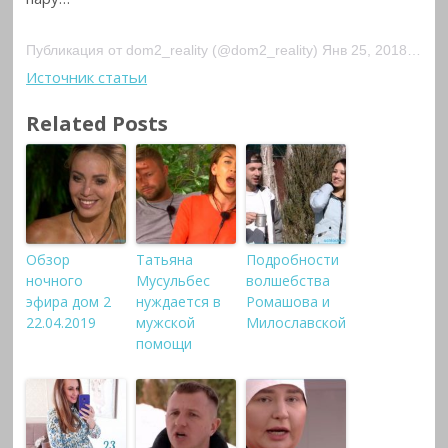
Публикация от dom2_reality (@dom2_reality) Янв 25, 2018 at 11:06 PST
Источник статьи
Related Posts
Обзор
Татьяна
Подробности
ночного
Мусульбес
волшебства
эфира дом 2
нуждается в
Ромашова и
22.04.2019
мужской
Милославской
помощи