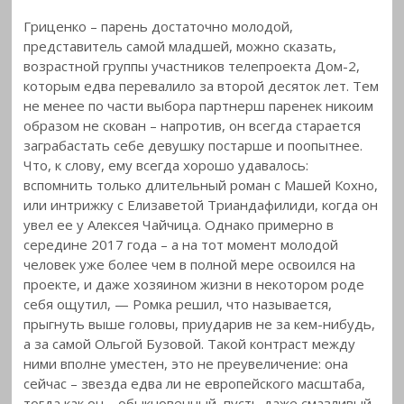
Гриценко – парень достаточно молодой,
представитель самой младшей, можно сказать,
возрастной группы участников телепроекта Дом-2,
которым едва перевалило за второй десяток
лет. Тем
не менее по части выбора партнерш паренек никоим
образом не скован – напротив, он всегда старается
заграбастать себе девушку постарше и поопытнее.
Что, к слову, ему всегда хорошо удавалось:
вспомнить только длительный роман с Машей Кохно,
или интрижку с Елизаветой Триандафилиди, когда он
увел ее у Алексея Чайчица. Однако примерно в
середине 2017 года – а на тот момент молодой
человек уже более чем в полной мере освоился на
проекте, и даже хозяином жизни в некотором роде
себя ощутил, — Ромка решил, что называется,
прыгнуть выше головы, приударив не за кем-нибудь,
а за самой Ольгой Бузовой. Такой контраст между
ними вполне уместен, это не преувеличение: она
сейчас – звезда едва ли не европейского масштаба,
тогда как он – обыкновенный, пусть даже смазливый