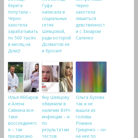
берега
Гуфа
Черно
попутала –
написала в
захотела
Черно
социальных
лишиться
захотела
сетях
девственност
зарабатывать
Шевцовой,
и с Захаром
по 500 тысяч
ради которой
Саленко
в месяц на
Долматов ее
Дом2!
и бросил!
Илья Яббаров
Яну Шевцову
Ольга Бузова
и Алена
обвинили в
так и не
Савкина все-
наличии ВИЧ-
вышла из
таки
инфекции – и
головы
воссоединятс
по
Романа
я – так
результатам
Гриценко – он
предписано
тестов
на нее по