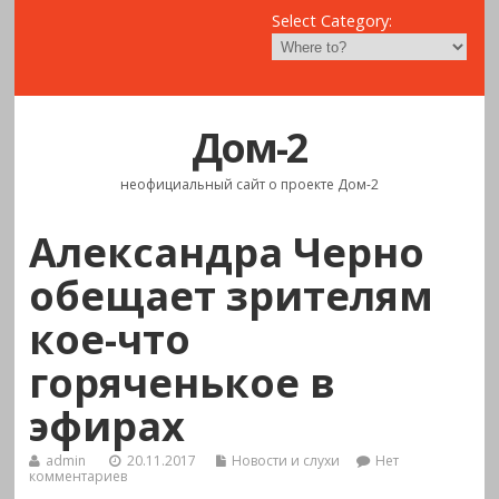
Select Category:
Дом-2
неофициальный сайт о проекте Дом-2
Александра Черно
обещает зрителям
кое-что
горяченькое в
эфирах
admin
20.11.2017
Новости и слухи
Нет
комментариев