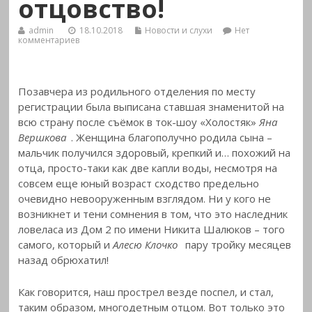
отцовство!
admin
18.10.2018
Новости и слухи
Нет
комментариев
Позавчера из родильного отделения по месту
регистрации была выписана ставшая знаменитой на
всю страну после съёмок в ток-шоу «Холостяк»
Яна
Вершкова
. Женщина благополучно родила сына –
мальчик получился здоровый, крепкий и… похожий на
отца, просто-таки как две капли воды, несмотря на
совсем еще юный возраст сходство предельно
очевидно невооруженным взглядом. Ни у кого не
возникнет и тени сомнения в том, что это наследник
ловеласа из Дом 2 по имени Никита Шалюков – того
самого, который и
Алесю Клочко
пару тройку месяцев
назад обрюхатил!
Как говорится, наш прострел везде поспел, и стал,
таким образом, многодетным отцом. Вот только это