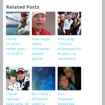
Related Posts
Обзор
Александра
Александр
Острова
Черно
Гобозов
любви дом 2
показывает
возвращается
15.03.2019
пример
на дом 2 за
другим
миллионом
Сергей
Вот такая у
Блог
Пынзарь:
Яббарова
Редакции:
Вижу цель, не
невеста
Балинская