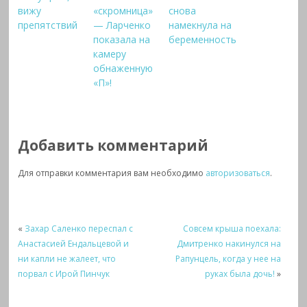
вижу
«скромница»
снова
препятствий
— Ларченко
намекнула на
показала на
беременность
камеру
обнаженную
«П»!
Добавить комментарий
Для отправки комментария вам необходимо
авторизоваться
.
«
Захар Саленко переспал с
Совсем крыша поехала:
Анастасией Ендальцевой и
Дмитренко накинулся на
ни капли не жалеет, что
Рапунцель, когда у нее на
порвал с Ирой Пинчук
руках была дочь!
»