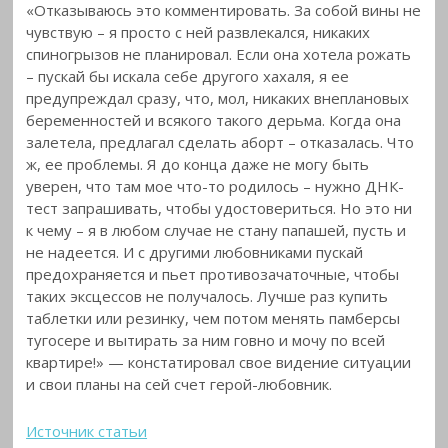
«Отказываюсь это комментировать. За собой вины не
чувствую – я просто с ней развлекался, никаких
спиногрызов не планировал. Если она хотела рожать
– пускай бы искала себе другого хахаля, я ее
предупреждал сразу, что, мол, никаких внеплановых
беременностей и всякого такого дерьма. Когда она
залетела, предлагал сделать аборт – отказалась. Что
ж, ее проблемы. Я до конца даже не могу быть
уверен, что там мое что-то родилось – нужно ДНК-
тест запрашивать, чтобы удостовериться. Но это ни
к чему – я в любом случае не стану папашей, пусть и
не надеется. И с другими любовниками пускай
предохраняется и пьет противозачаточные, чтобы
таких эксцессов не получалось. Лучше раз купить
таблетки или резинку, чем потом менять памберсы
тугосере и вытирать за ним говно и мочу по всей
квартире!» — констатировал свое видение ситуации
и свои планы на сей счет герой-любовник.
Источник статьи