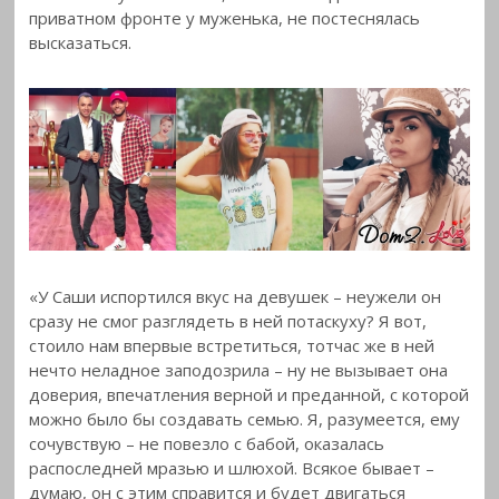
приватном фронте у муженька, не постеснялась
высказаться.
«У Саши испортился вкус на девушек – неужели он
сразу не смог разглядеть в ней потаскуху? Я вот,
стоило нам впервые встретиться, тотчас же в ней
нечто неладное заподозрила – ну не вызывает она
доверия, впечатления верной и преданной, с которой
можно было бы создавать семью. Я, разумеется, ему
сочувствую – не повезло с бабой, оказалась
распоследней мразью и шлюхой. Всякое бывает –
думаю, он с этим справится и будет двигаться