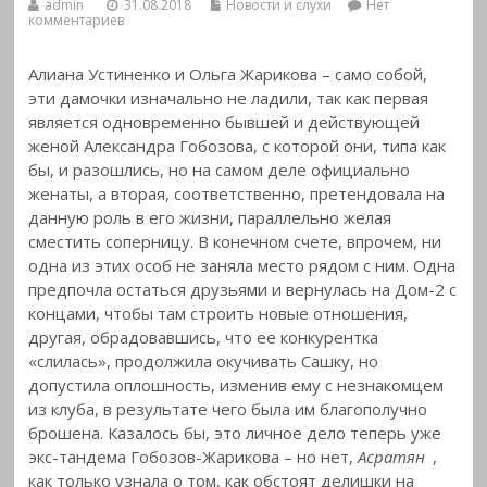
admin
31.08.2018
Новости и слухи
Нет
комментариев
Алиана Устиненко и Ольга Жарикова – само собой,
эти дамочки изначально не ладили, так как первая
является одновременно бывшей и действующей
женой Александра Гобозова, с которой они, типа как
бы, и разошлись, но
на самом деле официально
женаты, а вторая, соответственно, претендовала на
данную роль в его жизни, параллельно желая
сместить соперницу. В конечном счете, впрочем, ни
одна из этих особ не заняла место рядом с ним. Одна
предпочла остаться друзьями и вернулась на Дом-2 с
концами, чтобы там строить новые отношения,
другая, обрадовавшись, что ее конкурентка
«слилась», продолжила окучивать Сашку, но
допустила оплошность, изменив ему с незнакомцем
из клуба, в результате чего была им благополучно
брошена. Казалось бы, это личное дело теперь уже
экс-тандема Гобозов-Жарикова – но нет,
Асратян
,
как только узнала о том, как обстоят делишки на