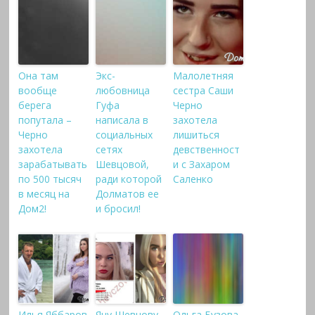
Она там
Экс-
Малолетняя
вообще
любовница
сестра Саши
берега
Гуфа
Черно
попутала –
написала в
захотела
Черно
социальных
лишиться
захотела
сетях
девственност
зарабатывать
Шевцовой,
и с Захаром
по 500 тысяч
ради которой
Саленко
в месяц на
Долматов ее
Дом2!
и бросил!
Илья Яббаров
Яну Шевцову
Ольга Бузова