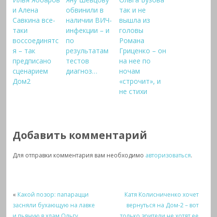
и Алена
обвинили в
так и не
Савкина все-
наличии ВИЧ-
вышла из
таки
инфекции – и
головы
воссоединятс
по
Романа
я – так
результатам
Гриценко – он
предписано
тестов
на нее по
сценарием
диагноз…
ночам
Дом2
«строчит», и
не стихи
Добавить комментарий
Для отправки комментария вам необходимо
авторизоваться
.
«
Какой позор: папарацци
Катя Колисниченко хочет
засняли бухающую на лавке
вернуться на Дом-2 – вот
и пьяную в хлам Ольгу
только зрители не хотят ее