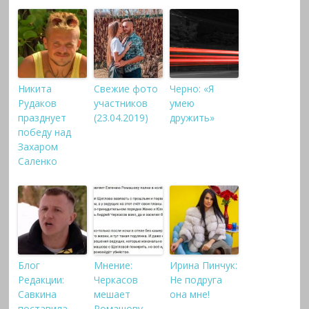
Никита
Свежие фото
Черно: «Я
Рудаков
участников
умею
празднует
(23.04.2019)
дружить»
победу над
Захаром
Саленко
Блог
Мнение:
Ирина Пинчук:
Редакции:
Черкасов
Не подруга
Савкина
мешает
она мне!
поставила
Ромашову