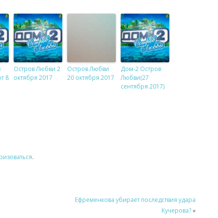
в
Остров Любви 2
Остров Любви
Дом-2 Остров
т 8
октября 2017
20 октября 2017
Любви(27
сентября 2017)
ризоваться
.
Ефременкова убирает последствия удара
Кучерова?
»