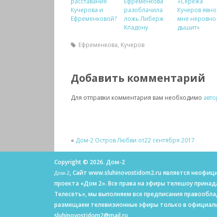
расставание
Ефременкова
«Сережа
Кучерова и
разоблачила
Кучеров явно
Ефременковой?
ложь Либерж
мне неровно
Кпадону
дышит»
Ефременкова
,
Кучеров
Добавить комментарий
Для отправки комментария вам необходимо
авто
«
Дом-2 Остров Любви от22 сентября 2017
Copyright © 2026. Дом-2
, Сайт www.sluhinovostidom2.ru является неоф
Дом-2
проекта «Дом 2». Все права на эфиры телешоу прина
Телесеть», мы выполняем все предписания правообл
размещаем телевизионные эфиры только в официаль
sluhinovostidom2@mail.ru