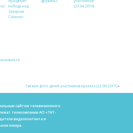
празднует
дружить»
участников
 ко
победу над
(23.04.2019)
Захаром
Саленко
ризоваться
.
Свежие фото детей участников проекта (22.09.2017)
»
ициальным сайтом телевизионного
длежат телекомпании АО «ТНТ-
адателя видеоконтента и
ном плеере.