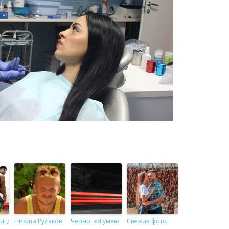
иц:
Никита Рудаков
Черно: «Я умею
Свежие фото