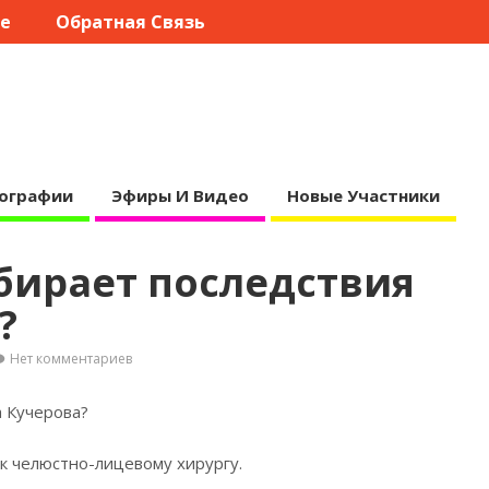
те
Обратная Связь
ографии
Эфиры И Видео
Новые Участники
бирает последствия
?
Нет комментариев
 Кучерова?
 к челюстно-лицевому
хирургу.