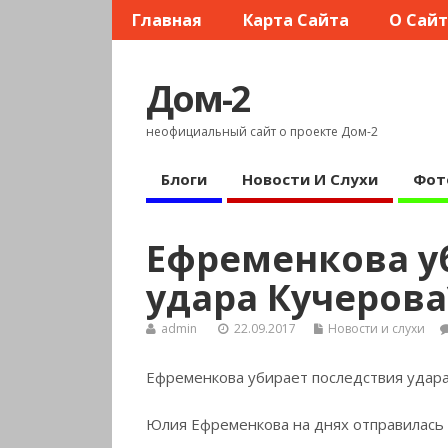
Главная
Карта Сайта
О Сай
Дом-2
неофициальный сайт о проекте Дом-2
Блоги
Новости И Слухи
Фот
Ефременкова у
удара Кучерова
admin
22.09.2017
Новости и слухи
Ефременкова убирает последствия удара
Юлия Ефременкова на днях отправилась