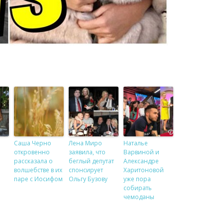
Саша Черно
Лена Миро
Наталье
откровенно
заявила, что
Варвиной и
рассказала о
беглый депутат
Александре
волшебстве в их
спонсирует
Харитоновой
паре с Иосифом
Ольгу Бузову
уже пора
собирать
чемоданы