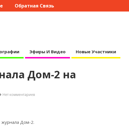
те
Обратная Связь
ографии
Эфиры И Видео
Новые Участники
нала Дом-2 на
Нет комментариев
т журнала
Дом-2.