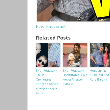
Источник статьи
Related Posts
Блог Редакции:
Блог Редакции:
Новости на
Елена
Воспитательные
13.01.2018 от
Степунина
меры Алексея
Кота Баюна
провела обряд
Купина
крещения для
сына