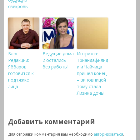
свекровь
Блог
Ведущие дома
Интрижке
Редакции:
2 остались
Триандафилид
Яббаров
без работы!
и и Чайчица
готовится к
пришел конец
подтяжке
– виновницей
лица
тому стала
Лизина дочь!
Добавить комментарий
Для отправки комментария вам необходимо
авторизоваться
.