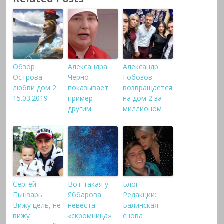
Обзор
Александра
Александр
Острова
Черно
Гобозов
любви дом 2
показывает
возвращается
15.03.2019
пример
на дом 2 за
другим
миллионом
Сергей
Вот такая у
Блог
Пынзарь:
Яббарова
Редакции:
Вижу цель, не
невеста
Балинская
вижу
«скромница»
снова