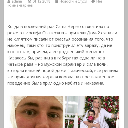
admin
01.12.2018
Новости и слухи
Нет
комментариев
Когда в последний раз Саша Черно отхватила по
роже от Иосифа Оганесяна – зрители Дом-2 едва ли
не кипятком писали от счастья осознания того, что
наконец-таки кто-то приструнил эту заразу, да не
кто-то там, причем, а ее родненький женишок.
Казалось бы, разница в габаритах едва ли не в
четыре раза – но мужской характер и сила воли,
которая важней порой даже физической, все решила
– и припадочная жирная корова за свое надменное
поведение была прилюдно избита и наказана.