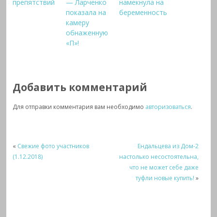
препятствий
— Ларченко
намекнула на
показала на
беременность
камеру
обнаженную
«П»!
Добавить комментарий
Для отправки комментария вам необходимо
авторизоваться
.
«
Свежие фото участников
Ендальцева из Дом-2
(1.12.2018)
настолько несостоятельна,
что не может себе даже
туфли новые купить!
»