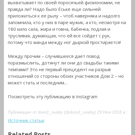
выхватывает по своей поросячьей физиономии, не
правда ли? Надо было Ёське еще сильней
приложиться к ее рылу – чтоб наверняка и надолго
запомнила, кто у них в паре мужик, а кто, несмотря на
180 кило сала, жира и говна, бабенка, подлая и
трусливая, думающая, что ей все сойдет с рук,
потому что манда между ног дыркой простирается!
Между прочим – случившееся дает повод
поразмыслить, дотянут ли они до свадьбы такими
темпами? Это не первый прецедент на разрыв
отношений со стороны обоих участников Дом 2 – но
может стать и последним…
Посмотреть эту публикацию в Instagram
Публикация от dom2_reality (@dom2_reality) 29 Ноя 2018 в 3:4
Источник статьи
Related Posts