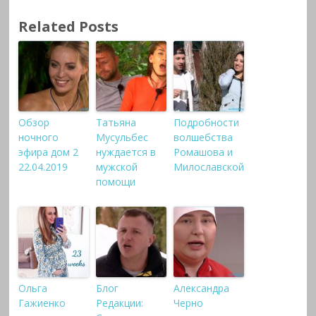
Related Posts
Обзор
Татьяна
Подробности
ночного
Мусульбес
волшебства
эфира дом 2
нуждается в
Ромашова и
22.04.2019
мужской
Милославской
помощи
Ольга
Блог
Александра
Гажиенко
Редакции:
Черно