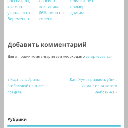
рассказала,
Савкина
показывает
как она
поставила
пример
узнала, что
Яббарова на
другим
беременна
колени
Добавить комментарий
Для отправки комментария вам необходимо
авторизоваться
.
«
Жадность Ирины
Кате Жуже пришлось уйти с
Агибаловой не знает
Дома-2 из-за нового
предела
любовника
»
Рубрики