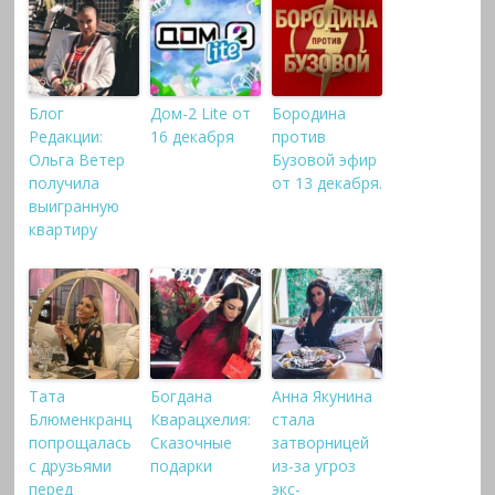
Блог
Дом-2 Lite от
Бородина
Редакции:
16 декабря
против
Ольга Ветер
Бузовой эфир
получила
от 13 декабря.
выигранную
квартиру
Тата
Богдана
Анна Якунина
Блюменкранц
Кварацхелия:
стала
попрощалась
Сказочные
затворницей
с друзьями
подарки
из-за угроз
перед
экс-