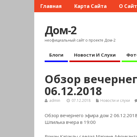
Главная
Карта Сайта
О Сай
Дом-2
неофициальный сайт о проекте Дом-2
Блоги
Новости И Слухи
Фот
Обзор вечернег
06.12.2018
admin
07.12.2018
Новости и слухи
Обзор вечернего эфира дом 2 06.12.201
Шпилька вчера в 19:00
Роман Капаклы сделал Марине Африкант