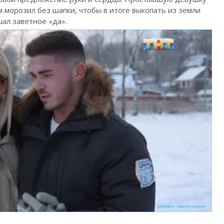
м морозил без шапки, чтобы в итоге выкопать из земли
шал заветное «да».