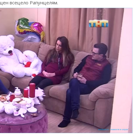
ящен всецело Рапунцелям.