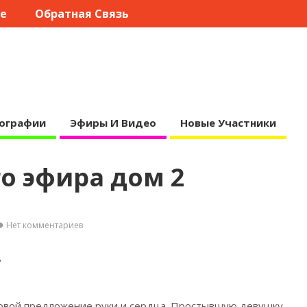
те
Обратная Связь
ографии
Эфиры И Видео
Новые Участники
о эфира дом 2
Нет комментариев
8
овой предложение руки и сердца. Простывшую
девушку