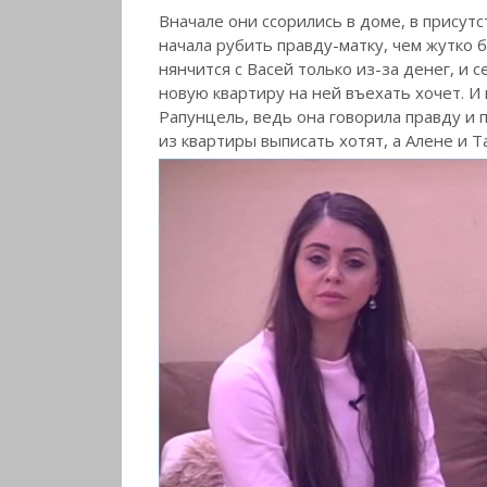
Вначале они ссорились в доме, в присут
начала рубить правду-матку, чем жутко б
нянчится с Васей только из-за денег, и с
новую квартиру на ней въехать хочет. И 
Рапунцель, ведь она говорила правду и п
из квартиры выписать хотят, а Алене и 