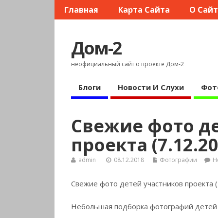
Главная
Карта Сайта
О Сай
Дом-2
неофициальный сайт о проекте Дом-2
Блоги
Новости И Слухи
Фот
Свежие фото д
проекта (7.12.20
admin
08.12.2018
Фотографии
Н
Свежие фото детей участников проекта (
Небольшая подборка фотографий детей 