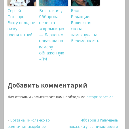
Сергей
Вот такая у
Блог
Пынзарь:
Яббарова
Редакции:
Вижу цель, не
невеста
Балинская
вижу
«скромница»
снова
препятствий
— Ларченко
намекнула на
показала на
беременность
камеру
обнаженную
«П»!
Добавить комментарий
Для отправки комментария вам необходимо
авторизоваться
.
«
Богдана Николенко во
Яббаров и Рапунцель
всем винит свадебное
показали участникам своего