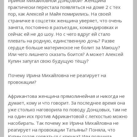
Ириной Михайловной Донцовой? Женщина
практически перестала появляться на доме 2 с тех
пор, как Алексей и Майя помирились. На своей
страничке в соцсетях женщина уверяет, что очень
занята, постоянно в разъездах, командировках и
сейчас ей не до шоу. Но с чего вдруг ей стало
плевать на родную, единственную дочь? Разве
сердце больше материнское не болит за Маюшу?
Или чего лишнего сказать боится? А может Алексей
Купин запугал свою будущую тёщу?
Почему Ирина Михайловна не реагирует на
провокации?
Африкантова женщина прямолинейная и никогда не
думает, кому и что говорит. За последнее время она
уже столько наговорила по поводу Донцовых, там не
на один иск против Африкантовой с легкостью можно
насобирать. Так почему же Ирина Михайловна не
реагирует на провокации Татьяны? Поняла, что
Купин готов сорваться с крючка? Или получила