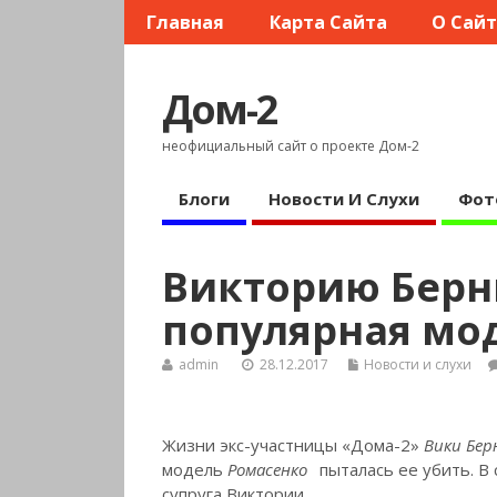
Главная
Карта Сайта
О Сай
Дом-2
неофициальный сайт о проекте Дом-2
Блоги
Новости И Слухи
Фот
Викторию Берн
популярная мо
admin
28.12.2017
Новости и слухи
Жизни экс-участницы «Дома-2»
Вики Бер
модель
Ромасенко
пыталась ее убить. В
супруга Виктории.