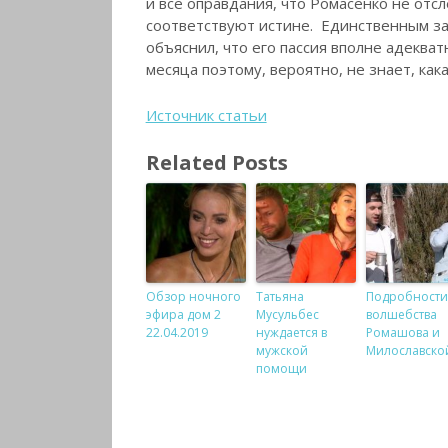
и все оправдания, что Ромасенко не отс
соответствуют истине. Единственным з
объяснил, что его пассия вполне адекват
месяца поэтому, вероятно, не знает, как
Источник статьи
Related Posts
Обзор ночного
Татьяна
Подробности
эфира дом 2
Мусульбес
волшебства
22.04.2019
нуждается в
Ромашова и
мужской
Милославско
помощи