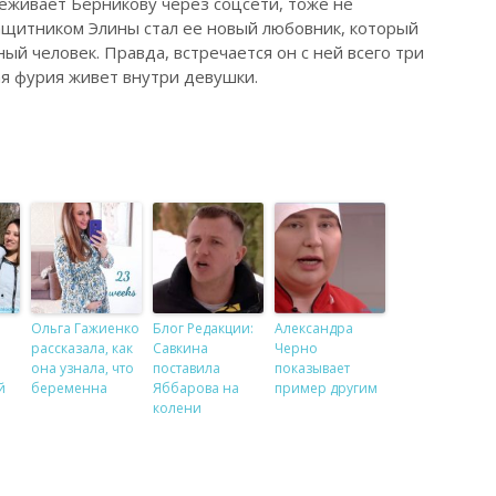
леживает Берникову через соцсети, тоже не
ащитником Элины стал ее новый любовник, который
ный человек. Правда, встречается он с ней всего три
ая фурия живет внутри девушки.
Ольга Гажиенко
Блог Редакции:
Александра
рассказала, как
Савкина
Черно
она узнала, что
поставила
показывает
й
беременна
Яббарова на
пример другим
колени