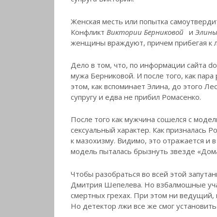
Женская месть или попытка самоутверди
Конфликт
Виктории Берниковой
и
Элины
женщины враждуют, причем прибегая к л
Дело в том, что, по информации сайта d
мужа Берниковой. И после того, как пара
этом, как вспоминает Элина, до этого 
супругу и едва не прибил Ромасенко.
После того как мужчина сошелся с модел
сексуальный характер. Как призналась Р
к мазохизму. Видимо, это отражается и 
модель пыталась брызнуть звезде «Дома-
Чтобы разобраться во всей этой запута
Дмитрия Шепелева. Но взбалмошные учас
смертных грехах. При этом ни ведущий, 
Но детектор лжи все же смог установить