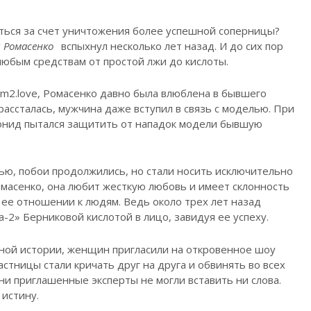
ться за счет уничтожения более успешной соперницы?
 Ромасенко
вспыхнул несколько лет назад. И до сих пор
юбым средствам от простой лжи до кислоты.
om2.love, Ромасенко давно была влюблена в бывшего
 рассталась, мужчина даже вступил в связь с моделью. При
Леонид пытался защитить от нападок модели бывшую
ью, побои продолжились, но стали носить исключительно
омасенко, она любит жесткую любовь и имеет склонность
в ее отношении к людям. Ведь около трех лет назад
2» Берниковой кислотой в лицо, завидуя ее успеху.
нной истории, женщин пригласили на откровенное шоу
тницы стали кричать друг на друга и обвинять во всех
ни приглашенные эксперты не могли вставить ни слова.
 истину.