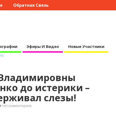
те
Обратная Связь
ографии
Эфиры И Видео
Новые Участники
ru
.
 Владимировны
ко до истерики –
ерживал слезы!
Нет комментариев