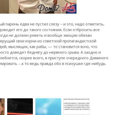
й парень едва не пустил слезу – и это, надо отметить,
оводит его до такого состояния. Если отбросить все
когда не должен реветь и вообще эмоции обязан
берущий свои корни из советской пропагандистской
ей, мыслящих, как рабы, — то становится ясно, что
осто доведет беднягу до нервного срыва. А заодно и
ебнется, скорее всего, в приступе очередного Диминого
лировать – а то ведь правда обо в психушке где-нибудь