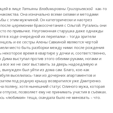
ицей в лице
Татьяны Владимировны Григорьевской
как-то
 знакомства. Она изначально всеми силами и методами
бы с этим мужчиной. Он категорически и наотрез
 после церемонии бракосочетания с Ольгой. Ругались они
росто по привычке. Неугомонная старушка даже однажды
ятя в ходе очередной их перепалки – тогда зрители
унцель и ее сестры Алены Савкиной являются чертой
имели место быть разборки между ними: после рождения
 некоторое время в квартире у дочки и, соответственно,
то Дима выступал против этого обеими руками, ногами и
а все же не смог выставить за дверь надоедливую и
 вынужден был уйти из дома сам. Благо, кое-как
бабуля выселилась-таки из дочерних апартаментов и
 затем под родную крышу возвратился уже Дмитренко.
 на поляну, хотя нынешний статус Олиного мужа, которая
 отпуске, позволяет ему не принимать участия в съёмках.
ась «любимая» теща, скандала было не миновать – что.