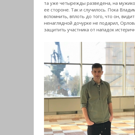
та уже четырежды разведена, на мужико
ее стороне. Так и случилось. Пока Влади
вспомнить, вплоть до того, что он, вид
ненаглядной дочурке не подарил, Орлова
защитить участника от нападок истерич