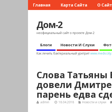
Главная
Карта Сайта
О Сай
Дом-2
неофициальный сайт о проекте Дом-2
Блоги
Новости И Слухи
Фот
Как лечить бактериальный уретрит
www.mediccity.
Слова Татьяны
довели Дмитрен
парень едва сд
admin
18.04.2018
Новости и слухи