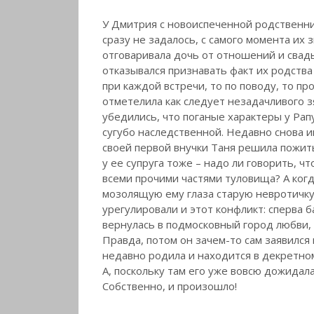
У Дмитрия с новоиспеченной родственн
сразу не задалось, с самого момента их
отговаривала дочь от отношений и свадь
отказывался признавать факт их родства
при каждой встречи, то по поводу, то п
отметелила как следует незадачливого з
убедились, что поганые характеры у Рап
сугубо наследственной. Недавно снова 
своей первой внучки Таня решила пожить
у ее супруга тоже – надо ли говорить, ч
всеми прочими частями туловища? А когд
мозолящую ему глаза старую невротичку,
урегулировали и этот конфликт: сперва 
вернулась в подмосковный город любви,
Правда, потом он зачем-то сам заявился
недавно родила и находится в декретном
А, поскольку там его уже вовсю дожидал
Собственно, и произошло!