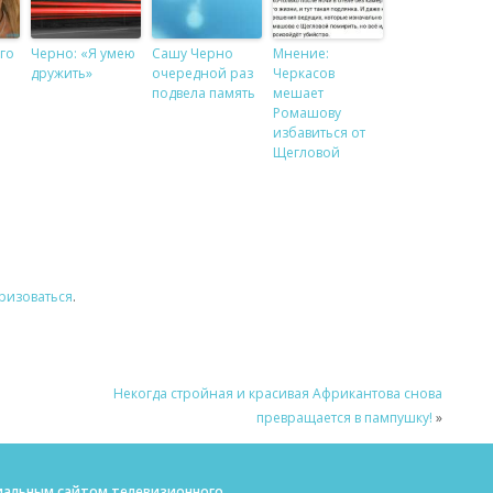
го
Черно: «Я умею
Сашу Черно
Мнение:
дружить»
очередной раз
Черкасов
подвела память
мешает
Ромашову
избавиться от
Щегловой
ризоваться
.
Некогда стройная и красивая Африкантова снова
превращается в пампушку!
»
ициальным сайтом телевизионного