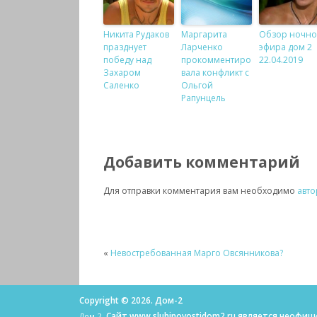
Никита Рудаков
Маргарита
Обзор ночно
празднует
Ларченко
эфира дом 2
победу над
прокомментиро
22.04.2019
Захаром
вала конфликт с
Саленко
Ольгой
Рапунцель
Добавить комментарий
Для отправки комментария вам необходимо
авто
«
Невостребованная Марго Овсянникова?
Copyright © 2026. Дом-2
, Сайт www.sluhinovostidom2.ru является неоф
Дом-2