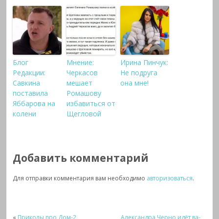
Блог
Мнение:
Ирина Пинчук:
Редакции:
Черкасов
Не подруга
Савкина
мешает
она мне!
поставила
Ромашову
Яббарова на
избавиться от
колени
Щегловой
Добавить комментарий
Для отправки комментария вам необходимо
авторизоваться
.
«
Приколы про Дом-2
Александра Черно идёт ва-