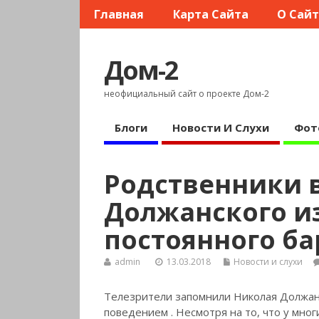
Главная
Карта Сайта
О Сай
Дом-2
неофициальный сайт о проекте Дом-2
Блоги
Новости И Слухи
Фот
Родственники 
Должанского из
постоянного ба
admin
13.03.2018
Новости и слухи
Телезрители запомнили Николая Должанс
поведением
. Несмотря на то, что у мно