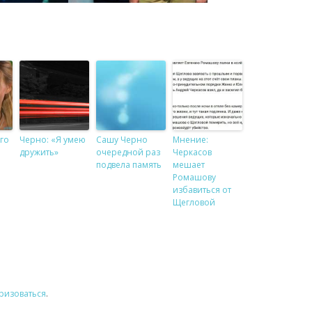
го
Черно: «Я умею
Сашу Черно
Мнение:
дружить»
очередной раз
Черкасов
подвела память
мешает
Ромашову
избавиться от
Щегловой
ризоваться
.