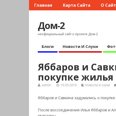
Главная
Карта Сайта
О Сай
Дом-2
неофициальный сайт о проекте Дом-2
Блоги
Новости И Слухи
Фот
Яббаров и Савк
покупке жилья
admin
16.03.2018
Новости и слухи
Яббаров и Савкина задумались о покупке
После воссоединения Илья Яббаров и Ал
квартиры.