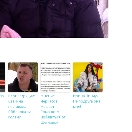
ею
Блог Редакции:
Мнение:
Ирина Пинчук:
Савкина
Черкасов
Не подруга она
поставила
мешает
мне!
Яббарова на
Ромашову
колени
избавиться от
Щегловой