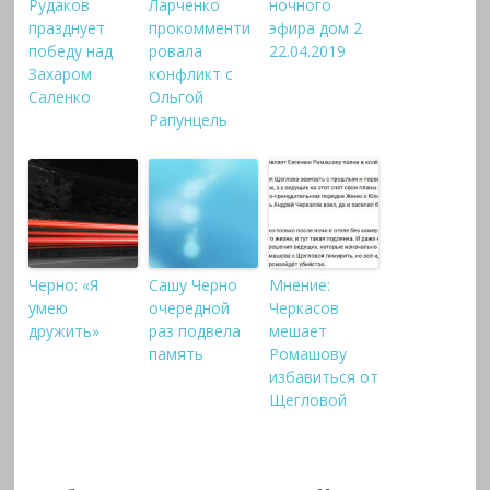
Рудаков
Ларченко
ночного
празднует
прокомменти
эфира дом 2
победу над
ровала
22.04.2019
Захаром
конфликт с
Саленко
Ольгой
Рапунцель
Черно: «Я
Сашу Черно
Мнение:
умею
очередной
Черкасов
дружить»
раз подвела
мешает
память
Ромашову
избавиться от
Щегловой