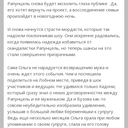
Рапунцель снова будет мозолить глаза публике
. Да,
его хотят вернуть на проект, а воссоединение семьи
произойдет в новогоднюю ночь.
И снова начнутся страсти-мордасти, которые так
надоели поклонникам шоу. Они искренне радовались,
когда появилась надежда избавиться от
скандалистки Рапунцель, но теперь шансы на это
стали совершенно призрачными.
Сама Ольга не нарадуется возвращению мужа и
очень ждет этого события. Чем и поспешила
поделиться на Лобном месте, приведя в шок
участников и ведущих. Не удивился только Кадони,
который сразу знал о неких договоренностях между
Рапунцель и ее муженьком. Да и Бузова как-то
совсем неубедительно изобразила удивление,
услышав о большой любви беременяшки к супругу.
Ведь еще несколько месяцев Ольга орала при любом
упоминании о своем супруге, слала на его голову