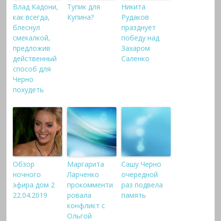
Влад Кадони,
Тупик для
Никита
как всегда,
Купина?
Рудаков
блеснул
празднует
смекалкой,
победу над
предложив
Захаром
действенный
Саленко
способ для
Черно
похудеть
Обзор
Маргарита
Сашу Черно
ночного
Ларченко
очередной
эфира дом 2
прокомменти
раз подвела
22.04.2019
ровала
память
конфликт с
Ольгой