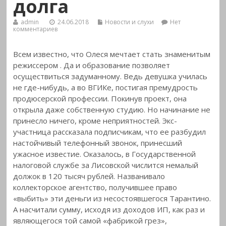
долга
admin
24.06.2018
Новости и слухи
Нет
комментариев
Всем известно, что Олеся мечтает стать знаменитым
режиссером
. Да и образование позволяет
осуществиться задуманному. Ведь девушка училась
не где-нибудь, а во ВГИКе, постигая премудрость
продюсерской профессии. Покинув проект, она
открыла даже собственную студию. Но начинание не
принесло ничего, кроме неприятностей. Экс-
участница рассказала подписчикам, что ее разбудил
настойчивый телефонный звонок, принесший
ужасное известие. Оказалось, в Государственной
налоговой службе за Лисовской числится немалый
должок в 120 тысяч рублей. Названивало
коллекторское агентство, получившее право
«выбить» эти деньги из несостоявшегося Тарантино.
А насчитали сумму, исходя из доходов ИП, как раз и
являющегося той самой «фабрикой грез»,