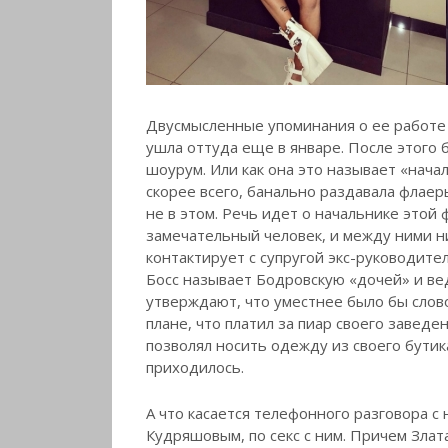
Двусмысленные упоминания о ее работе в
ушла оттуда еще в январе. После этого
шоурум. Или как она это называет «начал
скорее всего, банально раздавала флаер
не в этом. Речь идет о начальнике этой 
замечательный человек, и между ними н
контактирует с супругой экс-руководите
Босс называет Бодровскую «дочей» и вед
утверждают, что уместнее было бы слово
плане, что платил за пиар своего заведе
позволял носить одежду из своего бутик
приходилось.
А что касается телефонного разговора с 
Кудряшовым, по секс с ним. Причем Злата