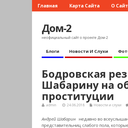
Главная
Карта Сайта
О Сай
Дом-2
неофициальный сайт о проекте Дом-2
Блоги
Новости И Слухи
Фот
Бодровская ре
Шабарину на о
проституции
admin
24.06.2018
Новости и слухи
Андрей Шабарин
недавно во всеуслышан
представительниц слабого пола, которые