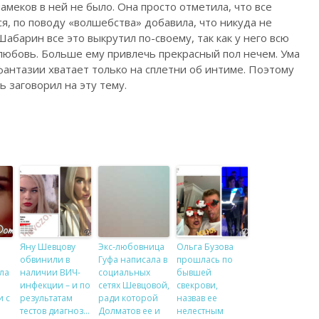
амеков в ней не было. Она просто отметила, что все
, по поводу «волшебства» добавила, что никуда не
абарин все это выкрутил по-своему, так как у него всю
любовь. Больше ему привлечь прекрасный пол нечем. Ума
 фантазии хватает только на сплетни об интиме. Поэтому
 заговорил на эту тему.
Яну Шевцову
Экс-любовница
Ольга Бузова
обвинили в
Гуфа написала в
прошлась по
ла
наличии ВИЧ-
социальных
бывшей
инфекции – и по
сетях Шевцовой,
свекрови,
и с
результатам
ради которой
назвав ее
тестов диагноз…
Долматов ее и
нелестным