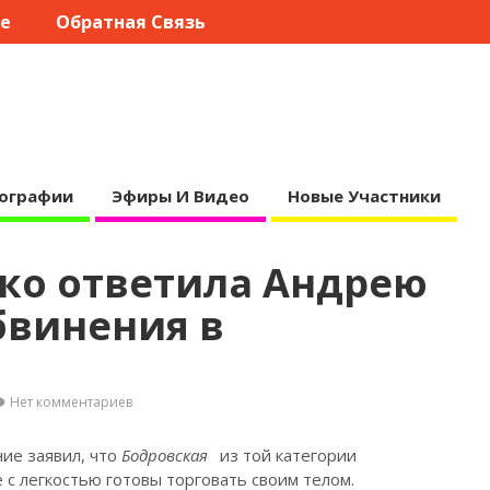
те
Обратная Связь
ографии
Эфиры И Видео
Новые Участники
зко ответила Андрею
бвинения в
Нет комментариев
ие заявил, что
Бодровская
из той категории
 с легкостью готовы торговать своим телом.