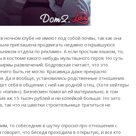
 ночном клубе не имеют под собой почвы, так как она
 была приглашена продвигать недавно открывшуюся
ьником отдела по рекламе». А если простым языком, то,
ы в костюме какого-нибудь мультяшного героя. Но суть
фирмы развлечений. Бодровская считает, что это
ичего быть не могло. Красавица даже прекрасно
ля. Да и вообще, установились родственные отношения.
ет себя в общении с ней как родной отец. (Хотя хейтеры
 «папик»). Бизнесмен помогал ей материально, в том
ния аж 15 тысяч рублей и ни копейкой больше. Но зато
а, так что на шмотки строительнице тратиться не
ним, то собеседник в шутку спросил про отношения с
 говорит, что беседа проходила в открытую, и все кто