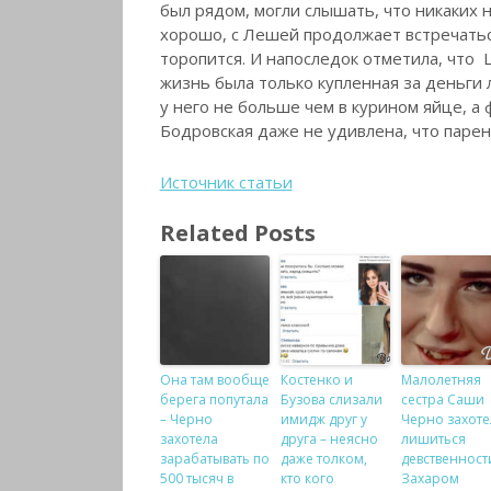
был рядом, могли слышать, что никаких н
хорошо, с Лешей продолжает встречаться
торопится. И напоследок отметила, что Ш
жизнь была только купленная за деньги 
у него не больше чем в курином яйце, а
Бодровская даже не удивлена, что парень
Источник статьи
Related Posts
Она там вообще
Костенко и
Малолетняя
берега попутала
Бузова слизали
сестра Саши
– Черно
имидж друг у
Черно захоте
захотела
друга – неясно
лишиться
зарабатывать по
даже толком,
девственност
500 тысяч в
кто кого
Захаром