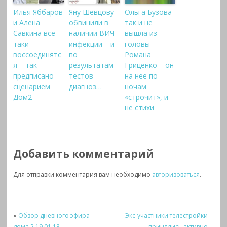
Илья Яббаров
Яну Шевцову
Ольга Бузова
и Алена
обвинили в
так и не
Савкина все-
наличии ВИЧ-
вышла из
таки
инфекции – и
головы
воссоединятс
по
Романа
я – так
результатам
Гриценко – он
предписано
тестов
на нее по
сценарием
диагноз…
ночам
Дом2
«строчит», и
не стихи
Добавить комментарий
Для отправки комментария вам необходимо
авторизоваться
.
«
Обзор дневного эфира
Экс-участники телестройки
дома 2 19.01.18
принялись активно