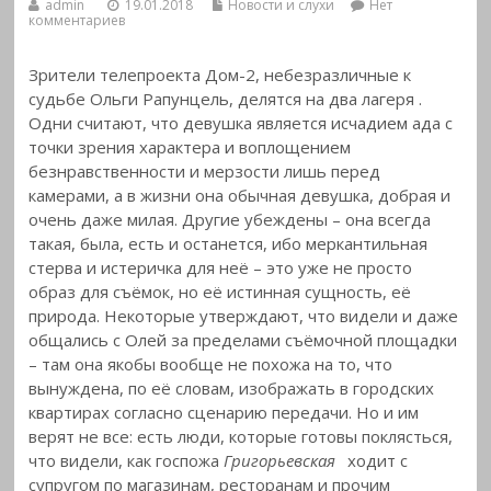
admin
19.01.2018
Новости и слухи
Нет
комментариев
Зрители телепроекта Дом-2, небезразличные к
судьбе Ольги Рапунцель, делятся на два лагеря
.
Одни считают, что девушка является исчадием ада с
точки зрения характера и воплощением
безнравственности и мерзости лишь перед
камерами, а в жизни она обычная девушка, добрая и
очень даже милая. Другие убеждены – она всегда
такая, была, есть и останется, ибо меркантильная
стерва и истеричка для неё – это уже не просто
образ для съёмок, но её истинная сущность, её
природа. Некоторые утверждают, что видели и даже
общались с Олей за пределами съёмочной площадки
– там она якобы вообще не похожа на то, что
вынуждена, по её словам, изображать в городских
квартирах согласно сценарию передачи. Но и им
верят не все: есть люди, которые готовы поклясться,
что видели, как госпожа
Григорьевская
ходит с
супругом по магазинам, ресторанам и прочим