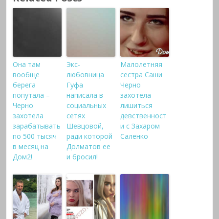
Она там
Экс-
Малолетняя
вообще
любовница
сестра Саши
берега
Гуфа
Черно
попутала –
написала в
захотела
Черно
социальных
лишиться
захотела
сетях
девственност
зарабатывать
Шевцовой,
и с Захаром
по 500 тысяч
ради которой
Саленко
в месяц на
Долматов ее
Дом2!
и бросил!