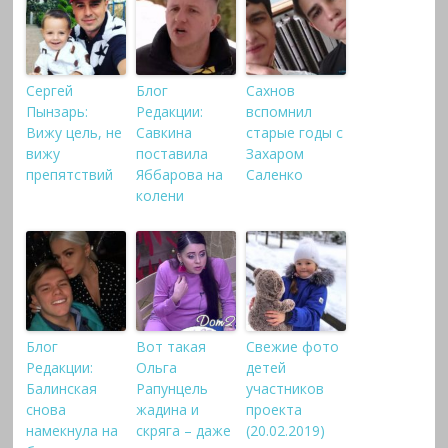
Сергей
Блог
Сахнов
Пынзарь:
Редакции:
вспомнил
Вижу цель, не
Савкина
старые годы с
вижу
поставила
Захаром
препятствий
Яббарова на
Саленко
колени
Блог
Вот такая
Свежие фото
Редакции:
Ольга
детей
Балинская
Рапунцель
участников
снова
жадина и
проекта
намекнула на
скряга – даже
(20.02.2019)