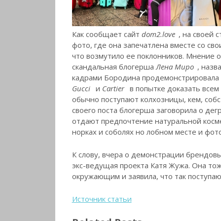
Как сообщает сайт
dom2.love
, на своей
фото, где она запечатлена вместе со св
что возмутило ее поклонников. Мнение о
скандальная блогерша
Лена Миро
, наз
кадрами Бородина продемонстрировала о
Gucci
и
Cartier
в попытке доказать всем 
обычно поступают колхозницы, кем, собс
своего поста блогерша заговорила о дегр
отдают предпочтение натуральной космет
норках и соболях но лобном месте и фот
К слову, вчера о демонстрации брендовы
экс-ведущая проекта Катя Жужа. Она то
окружающим и заявила, что так поступа
Источник статьи