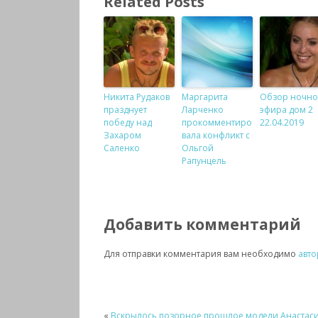
Related Posts
Никита Рудаков
Маргарита
Обзор ночно
празднует
Ларченко
эфира дом 2
победу над
прокомментиро
22.04.2019
Захаром
вала конфликт с
Саленко
Ольгой
Рапунцель
Добавить комментарий
Для отправки комментария вам необходимо
авто
«
Вскрылось позорное прошлое модели Анастас