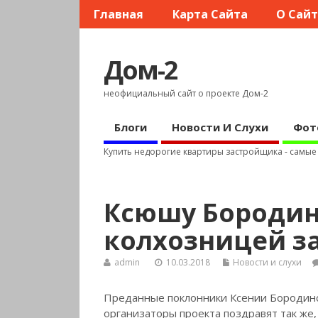
Главная
Карта Сайта
О Сай
Дом-2
неофициальный сайт о проекте Дом-2
Блоги
Новости И Слухи
Фот
Купить недорогие квартиры застройщика - самы
Ксюшу Бородин
колхозницей з
admin
10.03.2018
Новости и слухи
Преданные поклонники Ксении Бородиной
организаторы проекта поздравят так же, 