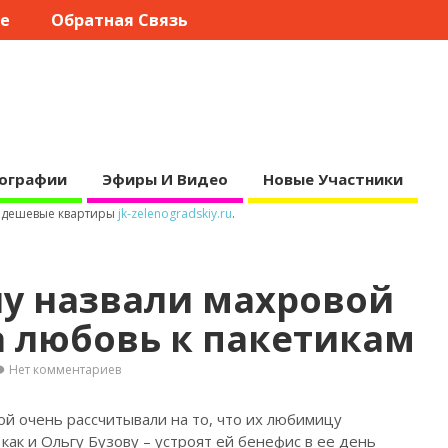
те
Обратная Связь
ографии
Эфиры И Видео
Новые Участники
е дешевые квартиры
jk-zelenogradskiy.ru
.
у назвали махровой
а любовь к пакетикам
Нет комментариев
 очень рассчитывали на то, что их любимицу
как и Ольгу Бузову – устроят ей бенефис в ее день