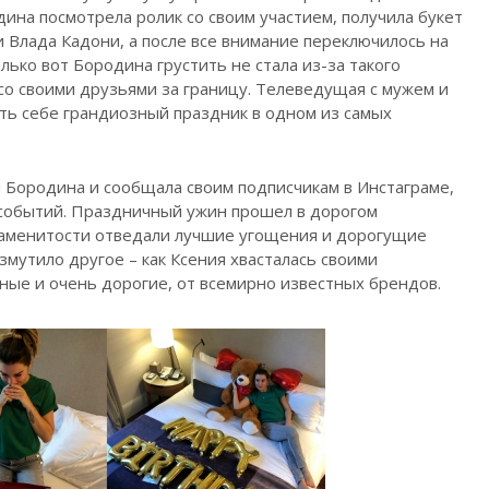
дина посмотрела ролик со своим участием, получила букет
и Влада Кадони, а после все внимание переключилось на
ько вот Бородина грустить не стала из-за такого
со своими друзьями за границу. Телеведущая с мужем и
ить себе грандиозный праздник в одном из самых
ем Бородина и сообщала своим подписчикам в Инстаграме,
 событий. Праздничный ужин прошел в дорогом
знаменитости отведали лучшие угощения и дорогущие
змутило другое – как Ксения хвасталась своими
идные и очень дорогие, от всемирно известных брендов.