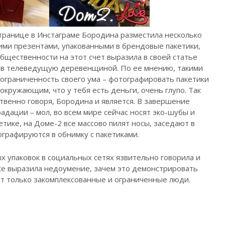
 странице в Инстаграме Бородина разместила несколько
оими презентами, упакованными в брендовые пакетики,
бщественности на этот счет выразила в своей статье
вав телеведущую деревенщиной. По ее мнению, такими
граниченность своего ума – фотографировать пакетики
окружающим, что у тебя есть деньги, очень глупо. Так
твенно говоря, Бородина и является. В завершение
адации – мол, во всем мире сейчас носят эко-шубы и
ике, на Доме-2 все массово пилят носы, заседают в
ографируются в обнимку с пакетиками.
х упаковок в социальных сетях язвительно говорила и
же выразила недоумение, зачем это демонстрировать
ют только закомплексованные и ограниченные люди.