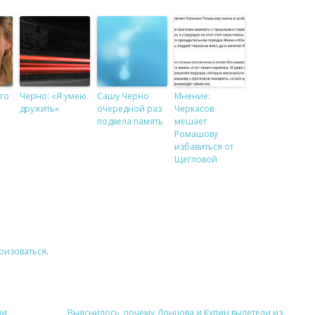
го
Черно: «Я умею
Сашу Черно
Мнение:
дружить»
очередной раз
Черкасов
подвела память
мешает
Ромашову
избавиться от
Щегловой
ризоваться
.
ии
Выяснилось, почему Донцова и Купин вылетели из