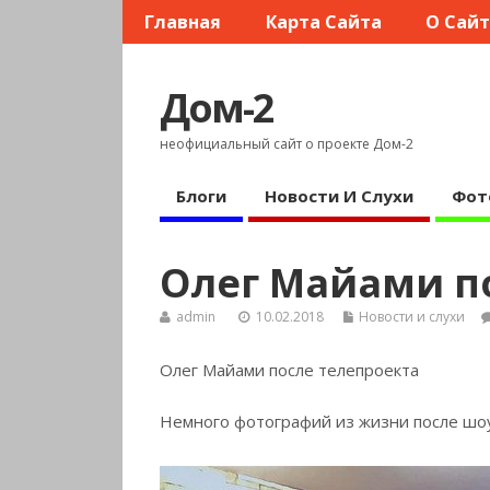
Главная
Карта Сайта
О Сай
Дом-2
неофициальный сайт о проекте Дом-2
Блоги
Новости И Слухи
Фот
Олег Майами п
admin
10.02.2018
Новости и слухи
Олег Майами после телепроекта
Немного фотографий из жизни после шоу