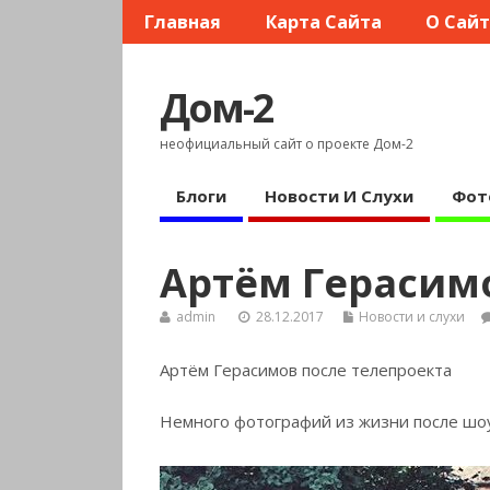
Главная
Карта Сайта
О Сай
Дом-2
неофициальный сайт о проекте Дом-2
Блоги
Новости И Слухи
Фот
Артём Герасимо
admin
28.12.2017
Новости и слухи
Артём Герасимов после телепроекта
Немного фотографий из жизни после шоу