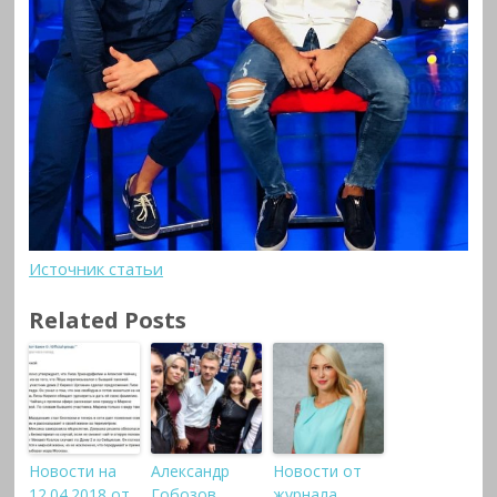
Источник статьи
Related Posts
Новости на
Александр
Новости от
12.04.2018 от
Гобозов
журнала