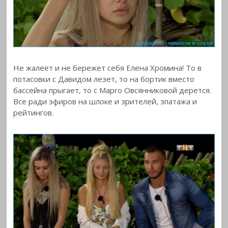
Не жалеет и не бережет себя Елена Хромина! То в
потасовки с Давидом лезет, то на бортик вместо
бассейна прыгает, то с Марго Овсянниковой дерется.
Все ради эфиров на шлоке и зрителей, эпатажа и
рейтингов.