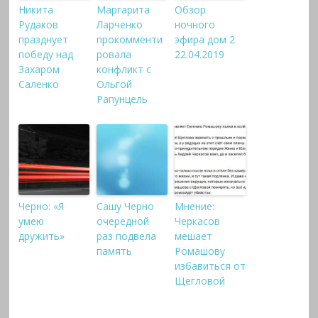
Никита
Маргарита
Обзор
Рудаков
Ларченко
ночного
празднует
прокомменти
эфира дом 2
победу над
ровала
22.04.2019
Захаром
конфликт с
Саленко
Ольгой
Рапунцель
Черно: «Я
Сашу Черно
Мнение:
умею
очередной
Черкасов
дружить»
раз подвела
мешает
память
Ромашову
избавиться от
Щегловой