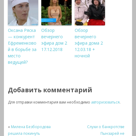
Оксана Ряска
Обзор
Обзор
— конкурент
вечернего
вечернего
Ефременково
эфира дом 2
эфира дома 2
й в борьбе за
17.12.2018
12.03.18 +
место
ночной
ведущей?
Добавить комментарий
Для отправки комментария вам необходимо
авторизоваться
.
«
Милена Безбородова
Слухи о банкротстве
решила покинуть
Пынзарей не