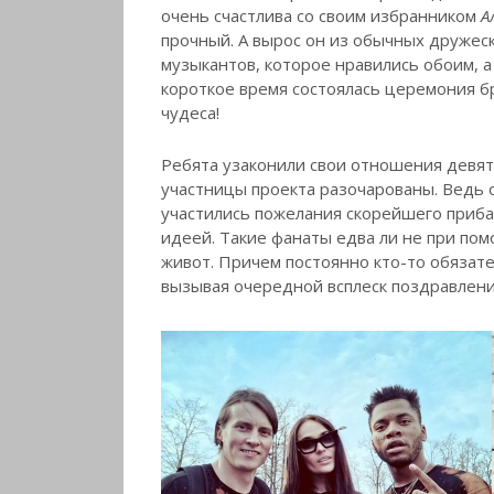
очень счастлива со своим избранником
А
прочный. А вырос он из обычных дружес
музыкантов, которое нравились обоим, а
короткое время состоялась церемония б
чудеса!
Ребята узаконили свои отношения девят
участницы проекта разочарованы. Ведь о
участились пожелания скорейшего прибав
идеей. Такие фанаты едва ли не при по
живот. Причем постоянно кто-то обязат
вызывая очередной всплеск поздравлен