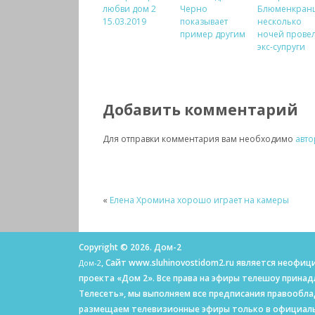
любви дом 2
Черно
Блюменкран
15.03.2019
показывает
несколько
пример другим
ночей провел
экс-супруги
Добавить комментарий
Для отправки комментария вам необходимо
авто
«
Елена Хромина хорошо играет на камеры
Copyright © 2026. Дом-2
, Сайт www.sluhinovostidom2.ru является неоф
Дом-2
проекта «Дом 2». Все права на эфиры телешоу прина
Телесеть», мы выполняем все предписания правообл
размещаем телевизионные эфиры только в официаль