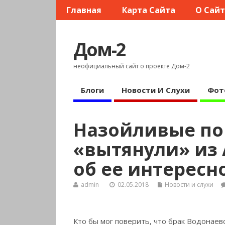
Главная
Карта Сайта
О Сай
Дом-2
неофициальный сайт о проекте Дом-2
Блоги
Новости И Слухи
Фот
Назойливые п
«вытянули» из
об ее интерес
admin
02.05.2018
Новости и слухи
Кто бы мог поверить, что брак Водонаев