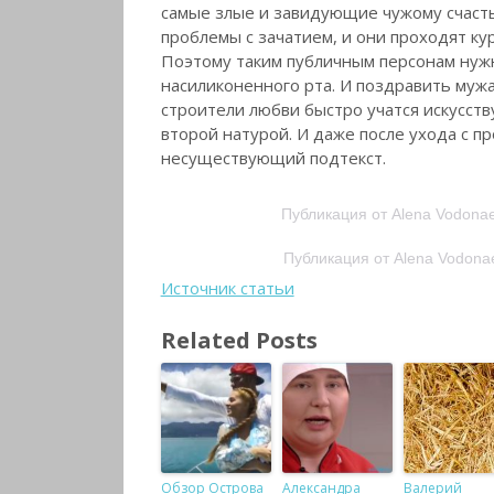
самые злые и завидующие чужому счасть
проблемы с зачатием, и они проходят к
Поэтому таким публичным персонам нуж
насиликоненного рта. И поздравить мужа
строители любви быстро учатся искусств
второй натурой. И даже после ухода с п
несуществующий подтекст.
Публикация от Alena Vodona
Публикация от Alena Vodona
Источник статьи
Related Posts
Обзор Острова
Александра
Валерий