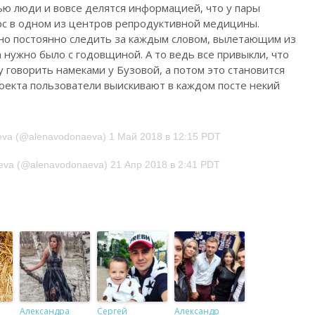
ю люди и вовсе делятся информацией, что у пары
урс в одном из центров репродуктивной медицины.
но постоянно следить за каждым словом, вылетающим из
 нужно было с годовщиной. А то ведь все привыкли, что
у говорить намеками у Бузовой, а потом это становится
роекта пользователи выискивают в каждом посте некий
eva (@alenavodonaeva) 1 Май 2018 в 12:15 PDT
eva (@alenavodonaeva) 21 Апр 2018 в 2:41 PDT
Александра
Сергей
Александр