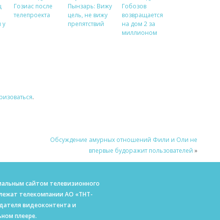
ц
Гозиас после
Пынзарь: Вижу
Гобозов
телепроекта
цель, не вижу
возвращается
 у
препятствий
на дом 2 за
миллионом
ризоваться
.
Обсуждение амурных отношений Фили и Оли не
впервые будоражит пользователей
»
ициальным сайтом телевизионного
длежат телекомпании АО «ТНТ-
адателя видеоконтента и
ном плеере.